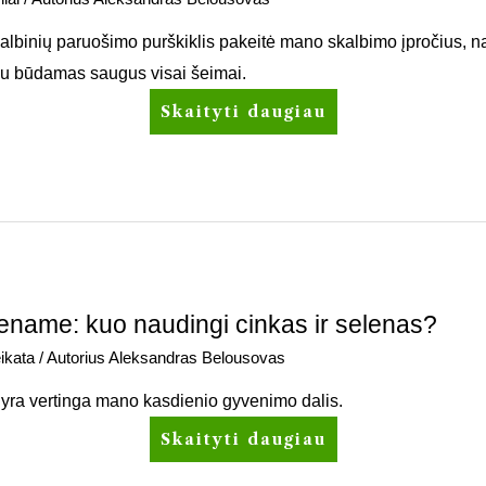
binių paruošimo purškiklis pakeitė mano skalbimo įpročius, 
ačiu būdamas saugus visai šeimai.
Skaityti daugiau
ename: kuo naudingi cinkas ir selenas?
ikata
/ Autorius
Aleksandras Belousovas
ol yra vertinga mano kasdienio gyvenimo dalis.
Skaityti daugiau