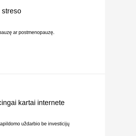
 streso
opauzę ar postmenopauzę.
ngai kartai internete
 papildomo uždarbio be investicijų