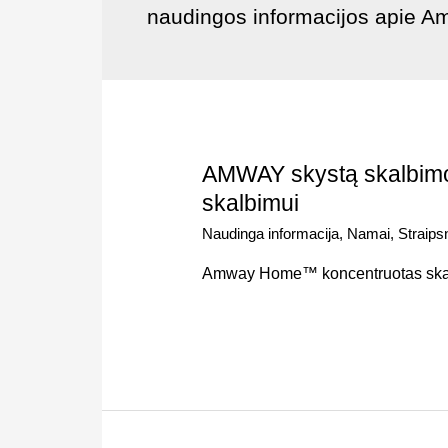
naudingos informacijos apie A
AMWAY skystą skalbimo 
skalbimui
Naudinga informacija
,
Namai
,
Straipsn
Amway Home™ koncentruotas skalbi