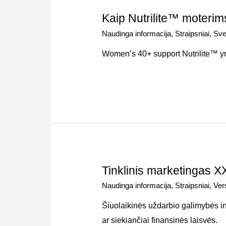
Kaip Nutrilite™ moteri
Naudinga informacija
,
Straipsniai
,
Sve
Women’s 40+ support Nutrilite™ y
Tinklinis marketingas XX
Naudinga informacija
,
Straipsniai
,
Ver
Šiuolaikinės uždarbio galimybės inte
ar siekiančiai finansinės laisvės.