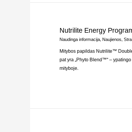
Nutrilite Energy Progra
Naudinga informacija
,
Naujienos
,
Stra
Mitybos papildas Nutrilite™ Double
pat yra „Phyto Blend™“ – ypatingo 2
mityboje.