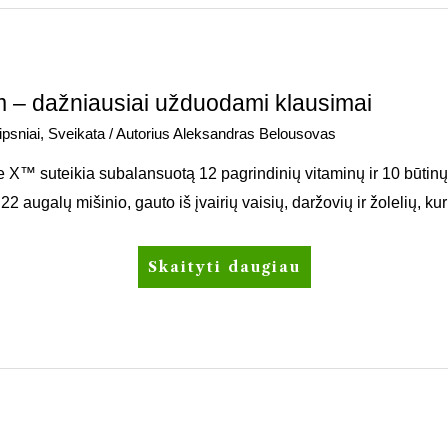
m – dažniausiai užduodami klausimai
ipsniai
,
Sveikata
/ Autorius
Aleksandras Belousovas
 X™ suteikia subalansuotą 12 pagrindinių vitaminų ir 10 būtinų 
2 augalų mišinio, gauto iš įvairių vaisių, daržovių ir žolelių, k
Skaityti daugiau