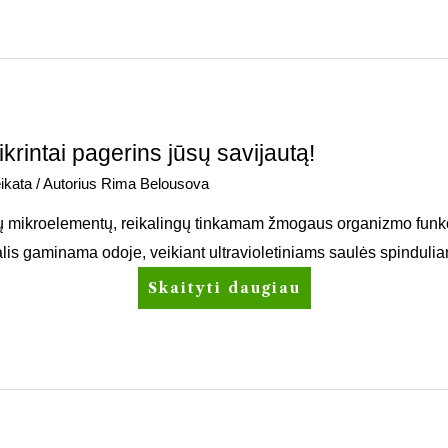
ikrintai pagerins jūsų savijautą!
ikata
/ Autorius
Rima Belousova
ių mikroelementų, reikalingų tinkamam žmogaus organizmo funk
dalis gaminama odoje, veikiant ultravioletiniams saulės spinduli
Skaityti daugiau