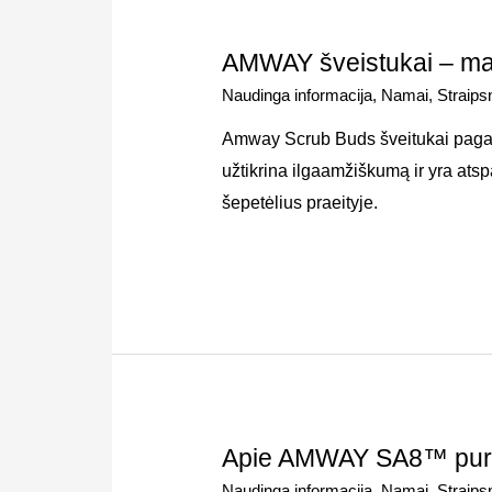
AMWAY šveistukai – ma
Naudinga informacija
,
Namai
,
Straipsn
Amway Scrub Buds šveitukai pagami
užtikrina ilgaamžiškumą ir yra ats
šepetėlius praeityje.
Apie AMWAY SA8™ purš
Naudinga informacija
,
Namai
,
Straipsn