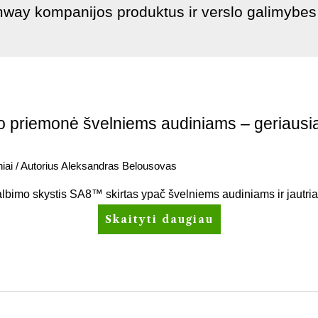
mway kompanijos produktus ir verslo galimybes
priemonė švelniems audiniams – geriausia
iai
/ Autorius
Aleksandras Belousovas
mo skystis SA8™ skirtas ypač švelniems audiniams ir jautriai
Skaityti daugiau