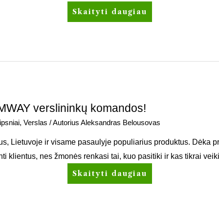
Skaityti daugiau
 AMWAY verslininkų komandos!
ipsniai
,
Verslas
/ Autorius
Aleksandras Belousovas
, Lietuvoje ir visame pasaulyje populiarius produktus. Dėka 
 klientus, nes žmonės renkasi tai, kuo pasitiki ir kas tikrai veik
Skaityti daugiau