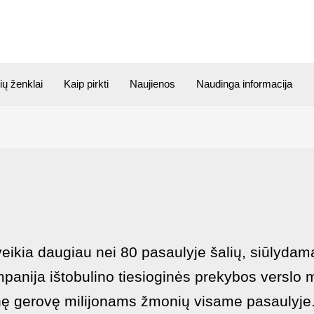
ių ženklai
Kaip pirkti
Naujienos
Naudinga informacija
ikia daugiau nei 80 pasaulyje šalių, siūlydam
nija ištobulino tiesioginės prekybos verslo mo
inę gerovę milijonams žmonių visame pasaulyje