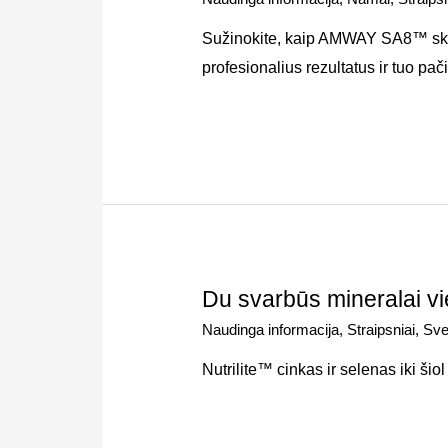
Sužinokite, kaip AMWAY SA8™ skal
profesionalius rezultatus ir tuo p
Du svarbūs mineralai vi
Naudinga informacija
,
Straipsniai
,
Sve
Nutrilite™ cinkas ir selenas iki ši