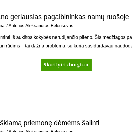
no geriausias pagalbininkas namų ruošoje
iai
/ Autorius
Aleksandras Belousovas
nti iš aukštos kokybės nerūdijančio plieno. Šis medžiagos pasi
pari rūdims – tai dažna problema, su kuria susidurdavau naudod
Skaityti daugiau
kiamą priemonę dėmėms šalinti
iai
/ Autorius
Aleksandras Belousovas