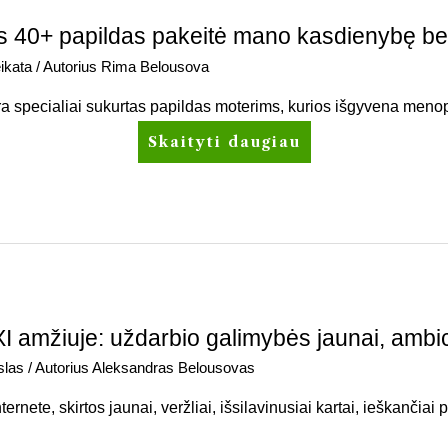
ms 40+ papildas pakeitė mano kasdienybę be
ikata
/ Autorius
Rima Belousova
ra specialiai sukurtas papildas moterims, kurios išgyvena men
Skaityti daugiau
I amžiuje: uždarbio galimybės jaunai, ambici
slas
/ Autorius
Aleksandras Belousovas
rnete, skirtos jaunai, veržliai, išsilavinusiai kartai, ieškančiai