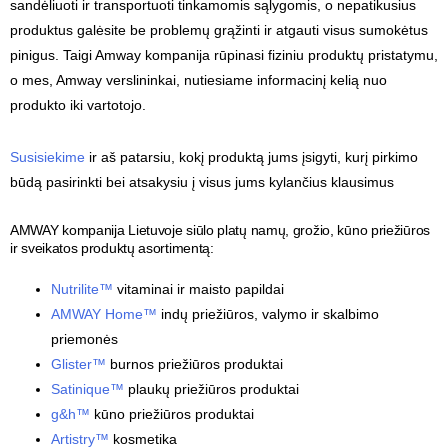
sandėliuoti ir transportuoti tinkamomis sąlygomis, o nepatikusius
produktus galėsite be problemų grąžinti ir atgauti visus sumokėtus
pinigus. Taigi Amway kompanija rūpinasi fiziniu produktų pristatymu,
o mes, Amway verslininkai, nutiesiame informacinį kelią nuo
produkto iki vartotojo.
Susisiekime
ir aš patarsiu, kokį produktą jums įsigyti, kurį pirkimo
būdą pasirinkti bei atsakysiu į visus jums kylančius klausimus
AMWAY kompanija Lietuvoje siūlo platų namų, grožio, kūno priežiūros
ir sveikatos produktų asortimentą:
Nutrilite™
vitaminai ir maisto papildai
AMWAY Home™
indų priežiūros, valymo ir skalbimo
priemonės
Glister™
burnos priežiūros produktai
Satinique™
plaukų priežiūros produktai
g&h™
kūno priežiūros produktai
Artistry™
kosmetika