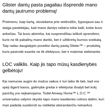
Glister dantų pasta pagaliau išsprendė mano
dantų jautrumo problemą!
Prisimenu, kaip kartą, stovėdama prie veidrodžio, šypsojausi sau ir
staiga pastebėjau, kad mano dantys nebėra tokie balti, kokie buvo
anksčiau. Tai buvo akimirka, kai nusprendžiau ieškoti sprendimo,
kuris ne tik pabalinų mano dantis, bet ir užtikrintų burnos sveikatą.
Taip radau daugialypio poveikio dantų pastą Glister™ – produktą,
kuris pasirodė esantis ne tik efektyvus, bet ir maloniai stebinantis.
LOC valiklis. Kaip jis tapo mūsų kasdienybės
gelbėtoju!
Kai namuose augini du mažus vaikus ir turi laiko tik tiek, kad vos
spėji išgerti kavos, galimybė greitai ir efektyviai išvalyti bet kokį
paviršių yra neįkainojama. Todėl Amway Home™ L.O.C.™
universalus valymo skystis tapo mano kasdienės rutinos dalimi, kuri
man padeda susidoroti su netikėtai atsirandančiu netvarkos