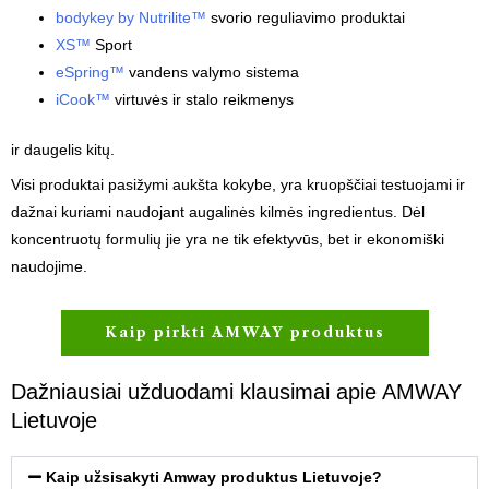
bodykey by Nutrilite™
svorio reguliavimo produktai
XS™
Sport
eSpring™
vandens valymo sistema
iCook™
virtuvės ir stalo reikmenys
ir daugelis kitų.
Visi produktai pasižymi aukšta kokybe, yra kruopščiai testuojami ir
dažnai kuriami naudojant augalinės kilmės ingredientus. Dėl
koncentruotų formulių jie yra ne tik efektyvūs, bet ir ekonomiški
naudojime.
Kaip pirkti AMWAY produktus
Dažniausiai užduodami klausimai apie AMWAY
Lietuvoje
Kaip užsisakyti Amway produktus Lietuvoje?