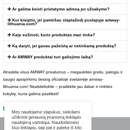
Ar galima keisti pristatymo adresą po užsakymo?
Kur kreiptis, jei pamiršau slaptažodį puslapyje amway-
lithuania.com?
Kaip sužinoti, kuris produktas man tinka?
Ką daryti, jei gavau pažeistą ar netinkamą produktą?
Ar AMWAY produktai turi galiojimo laiką?
Atraskite visus AMWAY privalumus – mėgaukitės greitu, patogiu ir
saugiu apsipirkimu tiesiog oficialioje svetainėje amway-
lithuania.com! Neatidėliokite – pradėkite jau dabar ir rinkitės
kokybę, kuria galima pasitikėti!
pradžia
Mes naudojame slapukus, siekdami
užtikrinti geriausią įmanomą tinklapio
naudojimą vartotojui. Naudodamiesi
Tel:
+370 656 88356
šiuo tinklapiu, taip pat ir patekę iš kito