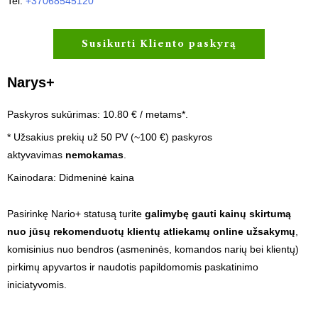
Tel:
+37068545120
Susikurti Kliento paskyrą
Narys+
Paskyros sukūrimas: 10.80 € / metams*.
* Užsakius prekių už 50 PV (~100 €) paskyros
aktyvavimas
nemokamas
.
Kainodara: Didmeninė kaina
Pasirinkę Nario+ statusą turite
galimybę gauti kainų skirtumą
nuo jūsų rekomenduotų klientų atliekamų online užsakymų
,
komisinius nuo bendros (asmeninės, komandos narių bei klientų)
pirkimų apyvartos ir naudotis papildomomis paskatinimo
iniciatyvomis.