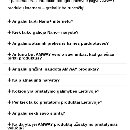
ir patikimas.Pasinaudokite patogia galimybe
įsigyti AMWAY
produktų internetu
– greitai ir be rūpesčių!
Ar galiu tapti Nariu+ internetu?
Kiek laiko galioja Nario+ narystė?
Ar galima atsiimti prekes iš fizinės parduotuvės?
Ar turiu būt AMWAY verslo savininkas, kad galėčiau
pirkti produktus?
Ar galiu grąžinti naudotą AMWAY produktą?
Kaip atnaujinti narystę?
Kokios yra pristatymo galimybės Lietuvoje?
Per kiek laiko pristatomi produktai Lietuvoje?
Ar galiu sekti savo siuntą?
Ką daryti, jei AMWAY produktų užsakymo pristatymas
vėluoja?