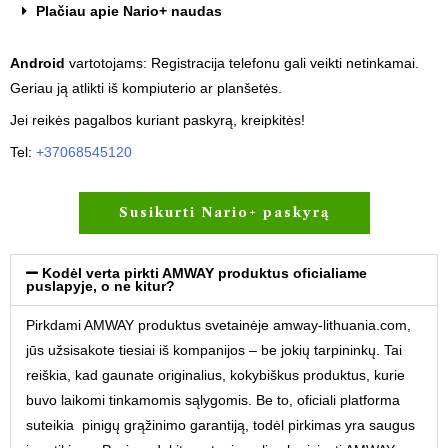
Plačiau apie Nario+ naudas
Android
vartotojams: Registracija telefonu gali veikti netinkamai.
Geriau ją atlikti iš kompiuterio ar planšetės.
Jei reikės pagalbos kuriant paskyrą, kreipkitės!
Tel:
+37068545120
Susikurti Nario+ paskyrą
Kodėl verta pirkti AMWAY produktus oficialiame
puslapyje, o ne kitur?
Pirkdami AMWAY produktus svetainėje amway-lithuania.com,
jūs užsisakote tiesiai iš kompanijos – be jokių tarpininkų. Tai
reiškia, kad gaunate originalius, kokybiškus produktus, kurie
buvo laikomi tinkamomis sąlygomis. Be to, oficiali platforma
suteikia pinigų grąžinimo garantiją, todėl pirkimas yra saugus