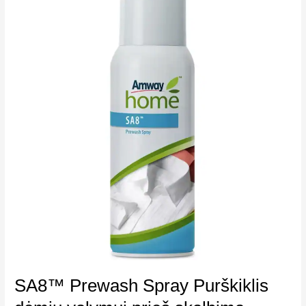
SA8™ Prewash Spray Purškiklis