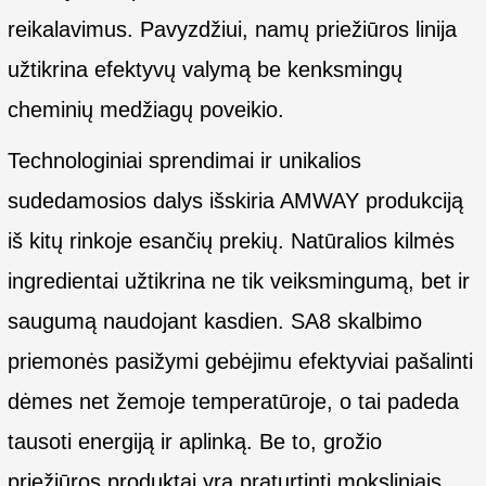
reikalavimus. Pavyzdžiui, namų priežiūros linija
užtikrina efektyvų valymą be kenksmingų
cheminių medžiagų poveikio.
Technologiniai sprendimai ir unikalios
sudedamosios dalys išskiria AMWAY produkciją
iš kitų rinkoje esančių prekių. Natūralios kilmės
ingredientai užtikrina ne tik veiksmingumą, bet ir
saugumą naudojant kasdien. SA8 skalbimo
priemonės pasižymi gebėjimu efektyviai pašalinti
dėmes net žemoje temperatūroje, o tai padeda
tausoti energiją ir aplinką. Be to, grožio
priežiūros produktai yra praturtinti moksliniais