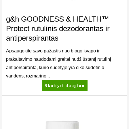
g&h GOODNESS & HEALTH™
Protect rutulinis dezodorantas ir
antiperspirantas
Apsaugokite savo pažastis nuo blogo kvapo ir
prakaitavimo naudodami greitai nudžiūstantį rutulinį
antiperspirantą, kurio sudėtyje yra ciko sudėtinio
vandens, rozmarino...
Skaityti daugiau