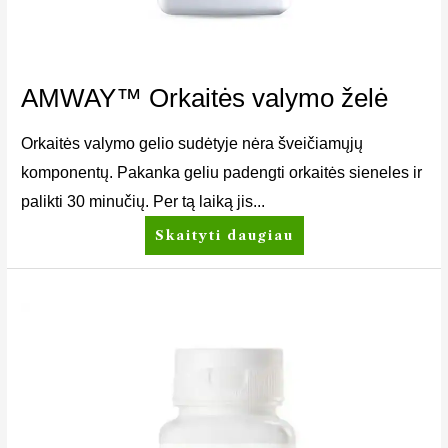
AMWAY™ Orkaitės valymo želė
Orkaitės valymo gelio sudėtyje nėra šveičiamųjų
komponentų. Pakanka geliu padengti orkaitės sieneles ir
palikti 30 minučių. Per tą laiką jis...
Skaityti daugiau