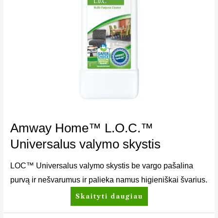
Amway Home™ L.O.C.™
Universalus valymo skystis
LOC™ Universalus valymo skystis be vargo pašalina
purvą ir nešvarumus ir palieka namus higieniškai švarius.
Skaityti daugiau