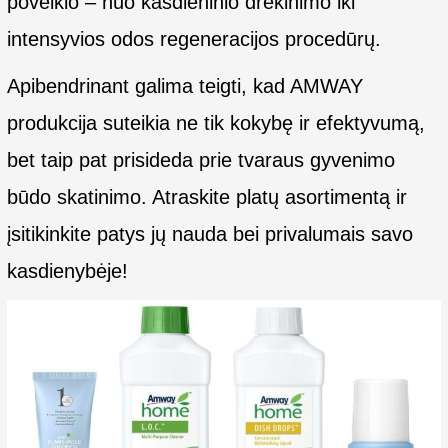
poveikio – nuo kasdieninio drėkinimo iki
intensyvios odos regeneracijos procedūrų.
Apibendrinant galima teigti, kad AMWAY
produkcija suteikia ne tik kokybę ir efektyvumą,
bet taip pat prisideda prie tvaraus gyvenimo
būdo skatinimo. Atraskite platų asortimentą ir
įsitikinkite patys jų nauda bei privalumais savo
kasdienybėje!