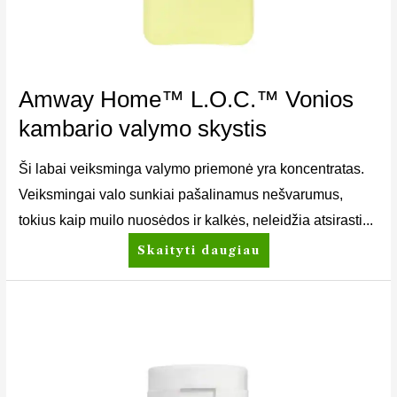
Amway Home™ L.O.C.™ Vonios
kambario valymo skystis
Ši labai veiksminga valymo priemonė yra koncentratas.
Veiksmingai valo sunkiai pašalinamus nešvarumus,
tokius kaip muilo nuosėdos ir kalkės, neleidžia atsirasti...
Skaityti daugiau