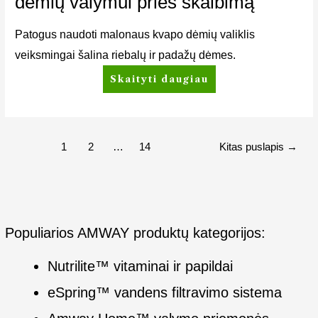
dėmių valymui prieš skalbimą
Patogus naudoti malonaus kvapo dėmių valiklis
veiksmingai šalina riebalų ir padažų dėmes.
Skaityti daugiau
1
2
…
14
Kitas puslapis
→
Populiarios AMWAY produktų kategorijos:
Nutrilite™ vitaminai ir papildai
eSpring™ vandens filtravimo sistema