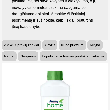
pasitikėjimą dėl savo kokybės ir efektyvumo, o jų
inovatyvios formulės užtikrina saugumą bei
draugiškumą aplinkai. Atraskite šį išskirtinį
asortimentą ir sužinokite, kaip jis gali praturtinti
jūsų kasdienybę.
AMWAY prekių ženklai
Grožis
Kūno priežiūra
Mityba
Namai
Naujienos
Populiariausi Amway produktai Lietuvoje