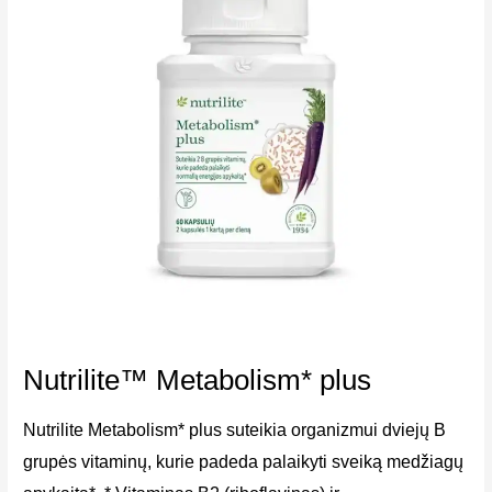
Nutrilite™ Metabolism* plus
Nutrilite Metabolism* plus suteikia organizmui dviejų B
grupės vitaminų, kurie padeda palaikyti sveiką medžiagų