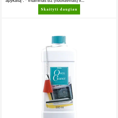
apykaitą*. * Vitaminas B2 (riboflavinas) ir...
Skaityti daugiau