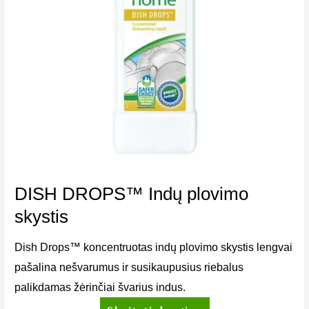
DISH DROPS™ Indų plovimo
skystis
Dish Drops™ koncentruotas indų plovimo skystis lengvai
pašalina nešvarumus ir susikaupusius riebalus
palikdamas žėrinčiai švarius indus.