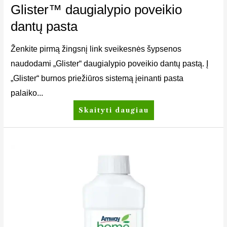
Glister™ daugialypio poveikio
dantų pasta
Ženkite pirmą žingsnį link sveikesnės šypsenos
naudodami „Glister“ daugialypio poveikio dantų pastą. Į
„Glister“ burnos priežiūros sistemą įeinanti pasta
palaiko...
Skaityti daugiau