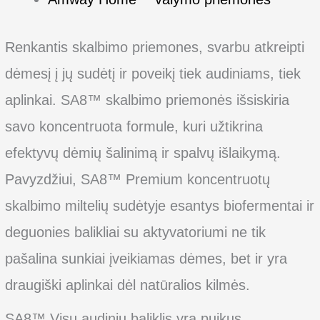
Renkantis skalbimo priemones, svarbu atkreipti
dėmesį į jų sudėtį ir poveikį tiek audiniams, tiek
aplinkai. SA8™ skalbimo priemonės išsiskiria
savo koncentruota formule, kuri užtikrina
efektyvų dėmių šalinimą ir spalvų išlaikymą.
Pavyzdžiui, SA8™ Premium koncentruotų
skalbimo miltelių sudėtyje esantys biofermentai ir
deguonies balikliai su aktyvatoriumi ne tik
pašalina sunkiai įveikiamas dėmes, bet ir yra
draugiški aplinkai dėl natūralios kilmės.
SA8™ Visų audinių baliklis yra puikus