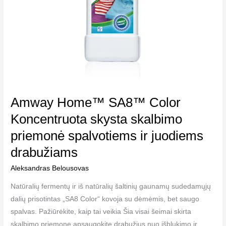
juodiems
drabužiams
Amway Home™ SA8™ Color
Koncentruota skysta skalbimo
priemonė spalvotiems ir juodiems
drabužiams
Aleksandras Belousovas
Natūralių fermentų ir iš natūralių šaltinių gaunamų sudedamųjų
dalių prisotintas „SA8 Color“ kovoja su dėmėmis, bet saugo
spalvas. Pažiūrėkite, kaip tai veikia Šia visai šeimai skirta
skalbimo priemone apsaugokite drabužius nuo išblukimo ir