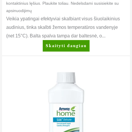
kontaktinius lęšius. Plaukite toliau. Nedelsdami susisiekite su
apsinuodijimų
Veikia ypatingai efektyviai skalbiant visus šiuolaikinius
audinius, tinka skalbti žemos temperatūros vandenyje
(net 15°C). Balta spalva tampa dar baltesnė, o...
Skaityti daugiau
SA8™
Delicate
Skalbimo
skystis
švelniems
audiniams