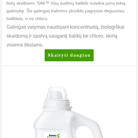
būtų skalbiami. SA8™ Visų audinių baliklis suteikia jums tokią
galimybę. Šis galingas balinimo ploviklis pagrįstas deguonies
balikliais, o ne chloru,
Galingas valymas naudojant koncentruotą, biologiškai
skaidomą ir spalvą saugantį baliklį be chloro, skirtą
visiems tikslams.
Skaityti daugiau
SA8™
Skalbimo
skystis