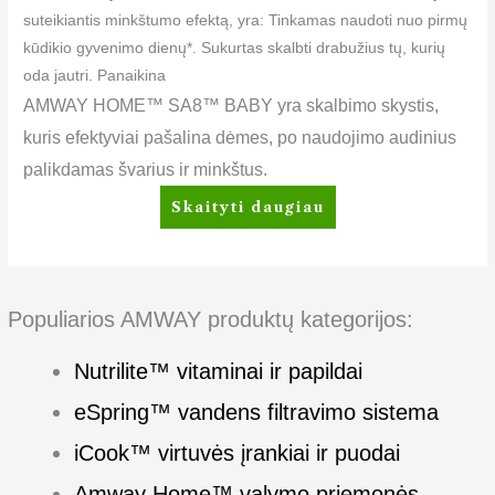
suteikiantis minkštumo efektą, yra: Tinkamas naudoti nuo pirmų
kūdikio gyvenimo dienų*. Sukurtas skalbti drabužius tų, kurių
oda jautri. Panaikina
AMWAY HOME™ SA8™ BABY yra skalbimo skystis,
kuris efektyviai pašalina dėmes, po naudojimo audinius
palikdamas švarius ir minkštus.
Skaityti daugiau
Populiarios AMWAY produktų kategorijos:
Nutrilite™ vitaminai ir papildai
eSpring™ vandens filtravimo sistema
iCook™ virtuvės įrankiai ir puodai
Amway Home™ valymo priemonės