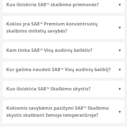
Kuo išsiskiria SA8™ skalbimo priemonės?
Kokios yra SA8™ Premium koncentruotų
skalbimo miltelių savybės?
Kam tinka SA8™ Visų audinių baliklis?
Kur galima naudoti SA8™ Visų audinių baliklį?
Kuo išsiskiria SA8™ Skalbimo skystis?
Kokiomis savybėmis pasižymi SA8™ Skalbimo
skystis skalbiant žemoje temperatūroje?