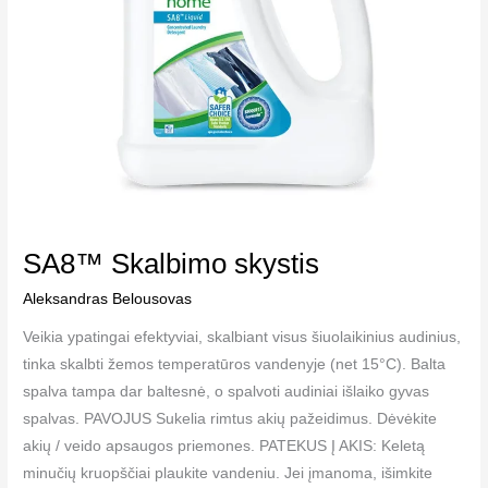
SA8™ Skalbimo skystis
Aleksandras Belousovas
Veikia ypatingai efektyviai, skalbiant visus šiuolaikinius audinius,
tinka skalbti žemos temperatūros vandenyje (net 15°C). Balta
spalva tampa dar baltesnė, o spalvoti audiniai išlaiko gyvas
spalvas. PAVOJUS Sukelia rimtus akių pažeidimus. Dėvėkite
akių / veido apsaugos priemones. PATEKUS Į AKIS: Keletą
minučių kruopščiai plaukite vandeniu. Jei įmanoma, išimkite