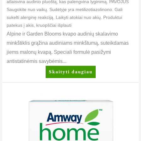
atlaisvina audinio pluoštą, kas palengvina lyginimą. PAVOJUS
Saugokite nuo vaikų. Sudėtyje yra metilizotiazolinono. Gali
sukelti alerginę reakciją. Laikyti atokiai nuo akių. Produktui
patekus į akis, kruopščiai išplauti
Alpine ir Garden Blooms kvapo audinių skalavimo
minkštiklis grąžina audiniams minkštumą, suteikdamas
jiems malonų kvapą. Speciali formulė pasižymi
antistatinėmis savybėmis...
Skaityti daugiau
SA8™
Visų
audinių
baliklis