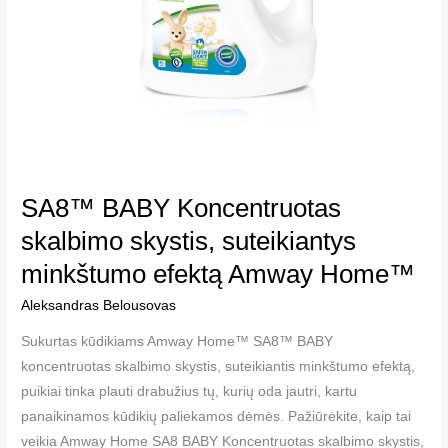
SA8™ BABY Koncentruotas
skalbimo skystis, suteikiantys
minkštumo efektą Amway Home™
Aleksandras Belousovas
Sukurtas kūdikiams Amway Home™ SA8™ BABY
koncentruotas skalbimo skystis, suteikiantis minkštumo efektą,
puikiai tinka plauti drabužius tų, kurių oda jautri, kartu
panaikinamos kūdikių paliekamos dėmės. Pažiūrėkite, kaip tai
veikia Amway Home SA8 BABY Koncentruotas skalbimo skystis,