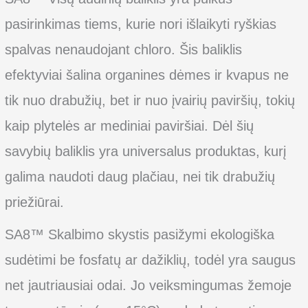
pasirinkimas tiems, kurie nori išlaikyti ryškias
spalvas nenaudojant chloro. Šis baliklis
efektyviai šalina organines dėmes ir kvapus ne
tik nuo drabužių, bet ir nuo įvairių paviršių, tokių
kaip plytelės ar mediniai paviršiai. Dėl šių
savybių baliklis yra universalus produktas, kurį
galima naudoti daug plačiau, nei tik drabužių
priežiūrai.
SA8™ Skalbimo skystis pasižymi ekologiška
sudėtimi be fosfatų ar dažiklių, todėl yra saugus
net jautriausiai odai. Jo veiksmingumas žemoje