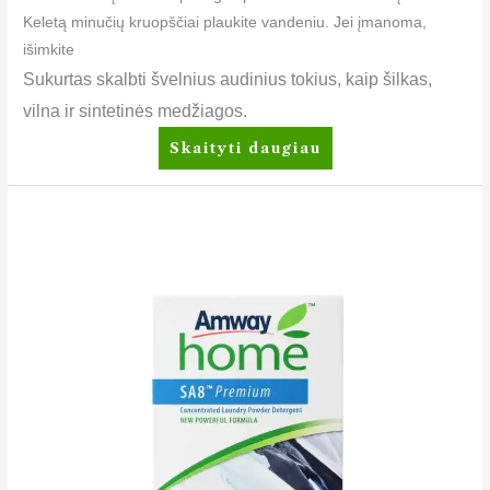
Keletą minučių kruopščiai plaukite vandeniu. Jei įmanoma,
išimkite
Sukurtas skalbti švelnius audinius tokius, kaip šilkas,
vilna ir sintetinės medžiagos.
Skaityti daugiau
SA8™
Premium
Koncentruoti
skalbimo
milteliai