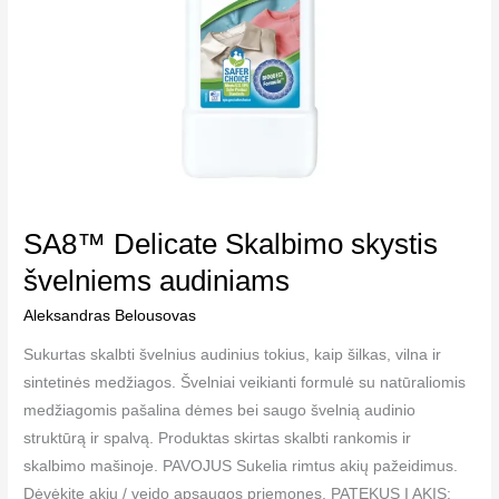
SA8™ Delicate Skalbimo skystis
švelniems audiniams
Aleksandras Belousovas
Sukurtas skalbti švelnius audinius tokius, kaip šilkas, vilna ir
sintetinės medžiagos. Švelniai veikianti formulė su natūraliomis
medžiagomis pašalina dėmes bei saugo švelnią audinio
struktūrą ir spalvą. Produktas skirtas skalbti rankomis ir
skalbimo mašinoje. PAVOJUS Sukelia rimtus akių pažeidimus.
Dėvėkite akių / veido apsaugos priemones. PATEKUS Į AKIS: