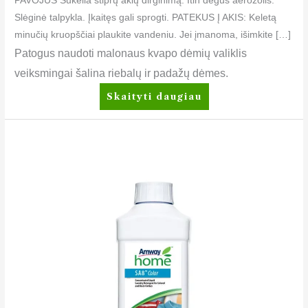
PAVOJUS Sukelia stiprų akių dirginimą. Itin degus aerozolis.
Slėginė talpykla. Įkaitęs gali sprogti. PATEKUS Į AKIS: Keletą
minučių kruopščiai plaukite vandeniu. Jei įmanoma, išimkite […]
Patogus naudoti malonaus kvapo dėmių valiklis
veiksmingai šalina riebalų ir padažų dėmes.
Skaityti daugiau
Amway
Home™
SA8™
Color
Koncentruota
skysta
skalbimo
priemonė
spalvotiems
ir