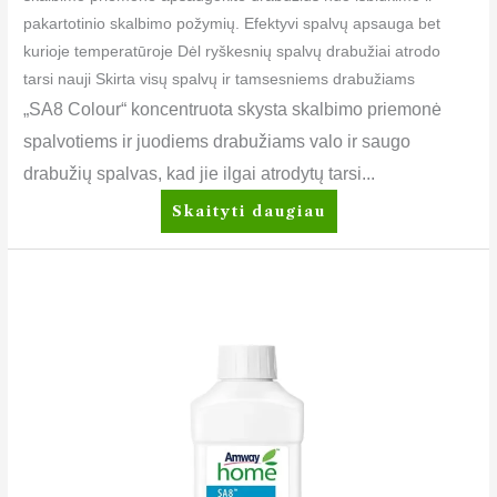
pakartotinio skalbimo požymių. Efektyvi spalvų apsauga bet
kurioje temperatūroje Dėl ryškesnių spalvų drabužiai atrodo
tarsi nauji Skirta visų spalvų ir tamsesniems drabužiams
„SA8 Colour“ koncentruota skysta skalbimo priemonė
spalvotiems ir juodiems drabužiams valo ir saugo
drabužių spalvas, kad jie ilgai atrodytų tarsi...
Skaityti daugiau
SA8™
Audinių
skalavimo
minkštiklis
Garden
Blooms