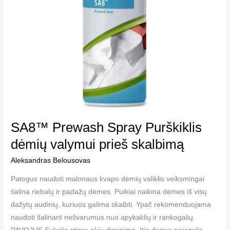
SA8™ Prewash Spray Purškiklis
dėmių valymui prieš skalbimą
Aleksandras Belousovas
Patogus naudoti malonaus kvapo dėmių valiklis veiksmingai
šalina riebalų ir padažų dėmes. Puikiai naikina dėmes iš visų
dažytų audinių, kuriuos galima skalbti. Ypač rekomenduojama
naudoti šalinant nešvarumus nuo apykaklių ir rankogalių.