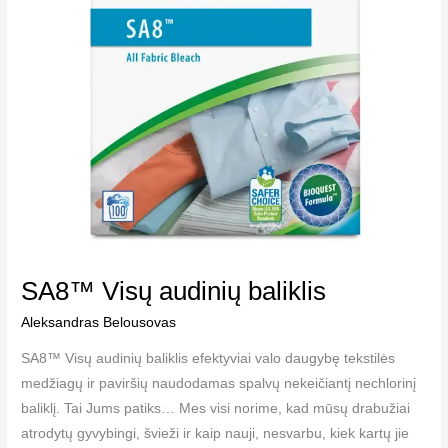
SA8™ Visų audinių baliklis
Aleksandras Belousovas
SA8™ Visų audinių baliklis efektyviai valo daugybę tekstilės
medžiagų ir paviršių naudodamas spalvų nekeičiantį nechlorinį
baliklį. Tai Jums patiks… Mes visi norime, kad mūsų drabužiai
atrodytų gyvybingi, švieži ir kaip nauji, nesvarbu, kiek kartų jie