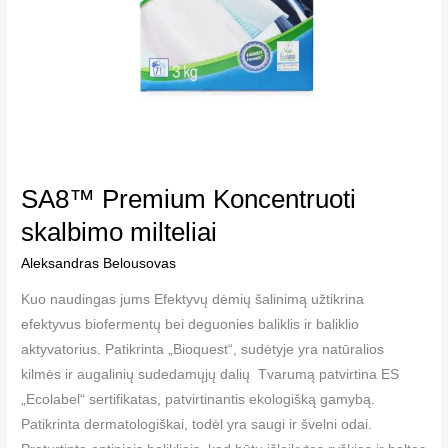
SA8™ Premium Koncentruoti
skalbimo milteliai
Aleksandras Belousovas
Kuo naudingas jums Efektyvų dėmių šalinimą užtikrina
efektyvus biofermentų bei deguonies baliklis ir baliklio
aktyvatorius. Patikrinta „Bioquest“, sudėtyje yra natūralios
kilmės ir augalinių sudedamųjų dalių Tvarumą patvirtina ES
„Ecolabel“ sertifikatas, patvirtinantis ekologišką gamybą.
Patikrinta dermatologiškai, todėl yra saugi ir švelni odai.