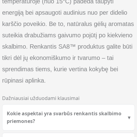
temperatūroje (nuo 15°C) padeda taupyti
energiją bei apsaugoti audinius nuo per didelio
karščio poveikio. Be to, natūralus gėlių aromatas
suteikia drabužiams gaivumo pojūtį po kiekvieno
skalbimo. Renkantis SA8™ produktus galite būti
tikri dėl jų ekonomiškumo ir tvarumo – tai
sprendimas tiems, kurie vertina kokybę bei
rūpinasi aplinka.
Dažniausiai užduodami klausimai
Kokie aspektai yra svarbūs renkantis skalbimo
priemones?