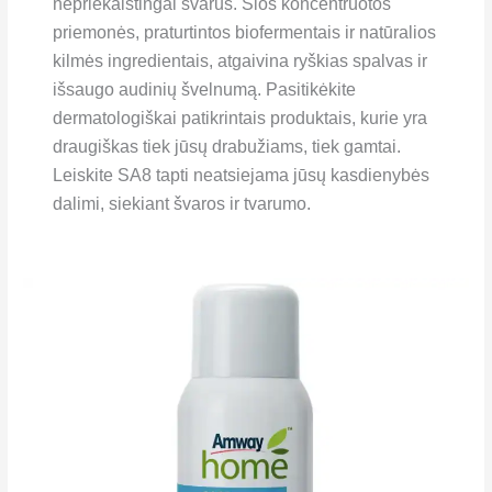
nepriekaištingai švarūs. Šios koncentruotos
priemonės, praturtintos biofermentais ir natūralios
kilmės ingredientais, atgaivina ryškias spalvas ir
išsaugo audinių švelnumą. Pasitikėkite
dermatologiškai patikrintais produktais, kurie yra
draugiškas tiek jūsų drabužiams, tiek gamtai.
Leiskite SA8 tapti neatsiejama jūsų kasdienybės
dalimi, siekiant švaros ir tvarumo.
SA8™
Prewash
Spray
Purškiklis
dėmių
valymui
prieš
skalbimą