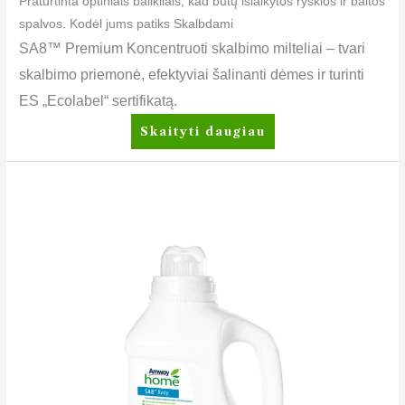
Praturtinta optiniais balikliais, kad būtų išlaikytos ryškios ir baltos
spalvos. Kodėl jums patiks Skalbdami
SA8™ Premium Koncentruoti skalbimo milteliai – tvari
skalbimo priemonė, efektyviai šalinanti dėmes ir turinti
ES „Ecolabel“ sertifikatą.
Skaityti daugiau
SA8™
BABY
Koncentruotas
skalbimo
skystis,
suteikiantys
minkštumo
efektą
Amway
Home™