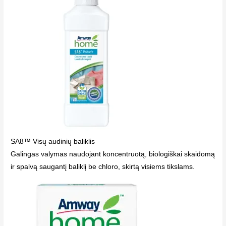
SA8™ Visų audinių baliklis
Galingas valymas naudojant koncentruotą, biologiškai skaidomą
ir spalvą saugantį baliklį be chloro, skirtą visiems tikslams.