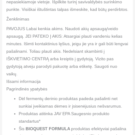
nepasiekiamoje vietoje. Išpilkite turinį savivaldybės surinkimo
punkte. Visiškai ištuštintas talpas išmeskite, kad būtų perdirbtos.
Ženklinimas
PAVOJUS Labai kenkia akims. Naudoti akių apsaugą/veido
apsaugą. JEI PATEKO Į AKIS: Atsargiai plauti vandeniu kelias
minutes. Išimti kontaktinius lęšius, jeigu jie yra ir gali būti lengvai
pašalinami. Toliau plauti akis. Nedelsiant skambinti į
IŠKVIETIMO CENTRĄ arba kreiptis į gydytoją. Vizito pas
gydytoją atveju parodyti pakuotę arba etiketę. Saugoti nuo
vaikų.
Išsami informacija
Pagrindinės ypatybės
Dėl fermentų derinio produktas padeda pašalinti net
sunkiai įveikiamas dėmes ir įsisenėjusius nešvarumus.
Produktas atitinka JAV EPA Saugesnio produkto
standartus*
Šis
BIOQUEST FORMULA
produktas efektyviai pašalina