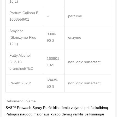
16 L)
Parfum Calinou E
–
perfume
1608558/01
Amylase
9000-
(Stainzyme Plus
enzyme
90-2
12 L)
Fatty Alcohol
160901-
C12-13
non ionic surfactant
19-9
branched/7EO
68439-
Pareth 25-12
non ionic surfactant
50-9
Rekomenduojame
SA8™ Prewash Spray Purškiklis dėmių valymui prieš skalbimą
Patogus naudoti malonaus kvapo dėmių valiklis veiksmingai