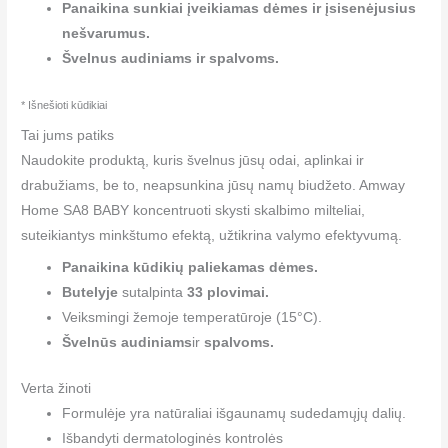
Panaikina sunkiai įveikiamas dėmes ir įsisenėjusius
nešvarumus.
Švelnus audiniams ir spalvoms.
* Išnešioti kūdikiai
Tai jums patiks
Naudokite produktą, kuris švelnus jūsų odai, aplinkai ir
drabužiams, be to, neapsunkina jūsų namų biudžeto. Amway
Home SA8 BABY koncentruoti skysti skalbimo milteliai,
suteikiantys minkštumo efektą, užtikrina valymo efektyvumą.
Panaikina kūdikių paliekamas dėmes.
Butelyje
sutalpinta
33 plovimai.
Veiksmingi žemoje temperatūroje (15°C).
Švelnūs audiniams
ir
spalvoms.
Verta žinoti
Formulėje yra natūraliai išgaunamų sudedamųjų dalių.
Išbandyti dermatologinės kontrolės