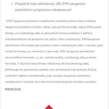
Pripažinti kaip atitinkantys JAV EPA saugesnio
pasirinkimo programos reikalavimus*
* EPA/ Saugesnio pasirinkimo pripažinimas nereiškia pritarimo šiam produktui.
Saugesnio pasirinkimo ženklas reiškia, kad gaminio formulėje, kaip jį į EPA pristatė
Amway, yra sudedamųjų dalių su geresnėmis žmonių sveikatos ir aplinkos
charakteristikomis nei įprastuose tos pačios rūšies produktuose. EPA/Saugesnis
pasirinkimas informacijai apie produktų sudėtį, sudedamąsias dalis ir savybes gauti
remiasi tik Amway, jos vientisumu ir gera valia. EPA/ Saugesnis pasirinkimas
savarankiškai nenustatė, t.y. per cheminę analizę, sudedamųjų dalių produkto
formulėje, ir neįvertino jokių Amway reikalavimų dėl nesudedamųjų dalių.
EPA/Saugesnis pasirinkimas pateikia savo įvertinimą tik kaip produkto žmonių
sveikatai ir aplinkai charakteristiką, kaip nurodyta Saugesnio pasirinkimo
standartuose ir remiantis šiuo metu turima informacija bei moksliniu supratimu.
PAVOJUS