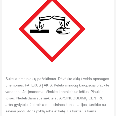
Sukelia rimtus akių pažeidimus. Dėvėkite akių / veido apsaugos
priemones. PATEKUS Į AKIS: Keletą minučių kruopščiai plaukite
vandeniu. Jei įmanoma, išimkite kontaktinius lęšius. Plaukite
toliau. Nedelsdami susisiekite su APSINUODIJIMŲ CENTRU
arba gydytoju. Jei reikia medicininės konsultacijos, turėkite su
savimi produkto talpyklą arba etiketę. Laikykite vaikams