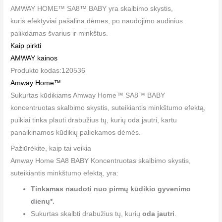
AMWAY HOME™ SA8™ BABY yra skalbimo skystis,
kuris efektyviai pašalina dėmes, po naudojimo audinius
palikdamas švarius ir minkštus.
Kaip pirkti
AMWAY kainos
Produkto kodas:120536
Amway Home™
Sukurtas kūdikiams Amway Home™ SA8™ BABY
koncentruotas skalbimo skystis, suteikiantis minkštumo efektą,
puikiai tinka plauti drabužius tų, kurių oda jautri, kartu
panaikinamos kūdikių paliekamos dėmės.
Pažiūrėkite, kaip tai veikia
Amway Home SA8 BABY Koncentruotas skalbimo skystis,
suteikiantis minkštumo efektą, yra:
Tinkamas naudoti nuo pirmų kūdikio gyvenimo
dienų*.
Sukurtas skalbti drabužius tų, kurių
oda jautri
.