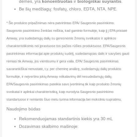
dėmes, yra
koncentruotas
ir
biologiškai suyrantis
.
Be šių medžiagų: fosfatų, chloro, EDTA, NTA, NPE.
* Šio produkto pripažinimas nėra patvirtintas EPA/ Saugesnio pasirinkimo.
Saugesnio pasirinkimo ženklas reiškia, kad gaminio formulėje, kaip jį į EPA pristatė
Amway, yra sudedamųjų dalių su geresnėmis žmonių sveikatos ir aplinkos
charakteristikomis nei įprastuose tos pačios rūšies produktuose. EPA/Saugesnis
pasirinkimas informacijai apie produktų sudėtį, sudedamąsias dalis ir savybes gauti
remiasi tik Amway, jos vientisumu ir gera valia. EPA/ Saugesnis pasirinkimas
savarankiškai nenustatė, t.y. per cheminę analizę, sudedamųjų dalių produkto
formulėje, ir neįvertino jokių Amway reikalavimų dėl nesudedamųjų dalių.
EPA/Saugesnis pasirinkimas pateikia savo įvertinimą tik kaip produkto žmonių
sveikatai ir aplinkai charakteristiką, kaip nurodyta Saugesnio pasirinkimo
standartuose ir remiantis šiuo metu turima informacija bei moksliniu supratimu.
Naudojimo būdas
Rekomenduojamas standartinis kiekis yra 30 mL
Dozavimas skalbimo mašinoje: