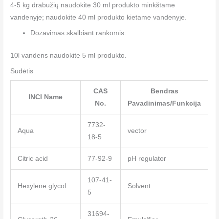
4-5 kg drabužių naudokite 30 ml produkto minkštame
vandenyje; naudokite 40 ml produkto kietame vandenyje.
Dozavimas skalbiant rankomis:
10l vandens naudokite 5 ml produkto.
Sudėtis
CAS
Bendras
INCI Name
No.
Pavadinimas/Funkcija
7732-
Aqua
vector
18-5
Citric acid
77-92-9
pH regulator
107-41-
Hexylene glycol
Solvent
5
31694-