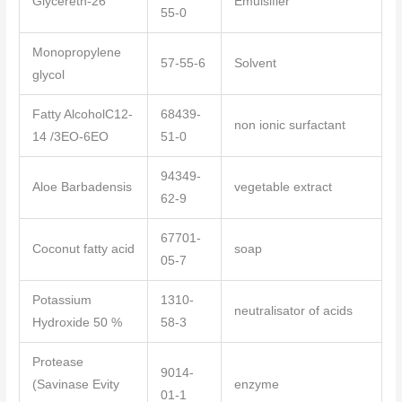
Glycereth-26
Emulsifier
55-0
Monopropylene
57-55-6
Solvent
glycol
Fatty AlcoholC12-
68439-
non ionic surfactant
14 /3EO-6EO
51-0
94349-
Aloe Barbadensis
vegetable extract
62-9
67701-
Coconut fatty acid
soap
05-7
Potassium
1310-
neutralisator of acids
Hydroxide 50 %
58-3
Protease
9014-
(Savinase Evity
enzyme
01-1