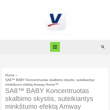
Skip
to
content
Sear
Home
SA8™ BABY Koncentruotas skalbimo skystis, suteikiantys
minkštumo efektą Amway Home™
SA8™ BABY Koncentruotas
skalbimo skystis, suteikiantys
minkštumo efektą Amway