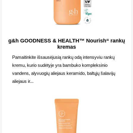
g&h GOODNESS & HEALTH™ Nourish“ rankų
kremas
Pamaitinkite išsausėjusią rankų odą intensyviu rankų
kremu, kurio sudėtyje yra bambuko kompleksinio
vandens, alyvuogių aliejaus keramido, baltųjų šalavijų
aliejaus ir...