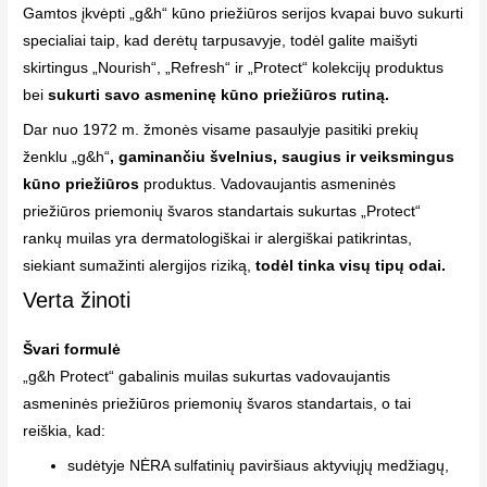
Gamtos įkvėpti „g&h“ kūno priežiūros serijos kvapai buvo sukurti
specialiai taip, kad derėtų tarpusavyje, todėl galite maišyti
skirtingus „Nourish“, „Refresh“ ir „Protect“ kolekcijų produktus
bei
sukurti savo asmeninę kūno priežiūros rutiną.
Dar nuo 1972 m. žmonės visame pasaulyje pasitiki prekių
ženklu „g&h“
, gaminančiu švelnius, saugius ir veiksmingus
kūno priežiūros
produktus. Vadovaujantis asmeninės
priežiūros priemonių švaros standartais sukurtas „Protect“
rankų muilas yra dermatologiškai ir alergiškai patikrintas,
siekiant sumažinti alergijos riziką,
todėl tinka visų tipų odai.
Verta žinoti
Švari formulė
„g&h Protect“ gabalinis muilas sukurtas vadovaujantis
asmeninės priežiūros priemonių švaros standartais, o tai
reiškia, kad:
sudėtyje NĖRA sulfatinių paviršiaus aktyviųjų medžiagų,