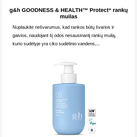
g&h GOODNESS & HEALTH™ Protect“ rankų
muilas
Nuplaukite nešvarumus, kad rankos būtų švarios ir
gaivios, naudojant šį odos nesausinantį rankų muilą,
kurio sudėtyje yra ciko sudėtinio vandens,...