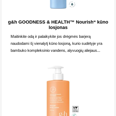
g&h GOODNESS & HEALTH™ Nourish“ kūno
losjonas
Maitinkite odą ir palaikykite jos drėgmės barjerą
naudodami šį vienalytį kūno losjoną, kurio sudėtyje yra
bambuko kompleksinio vandens, alyvuogių aliejaus...