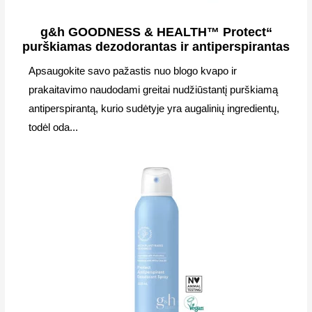
g&h GOODNESS & HEALTH™ Protect“
purškiamas dezodorantas ir antiperspirantas
Apsaugokite savo pažastis nuo blogo kvapo ir
prakaitavimo naudodami greitai nudžiūstantį purškiamą
antiperspirantą, kurio sudėtyje yra augalinių ingredientų,
todėl oda...