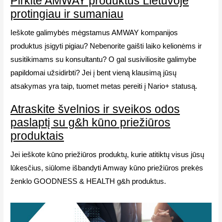
Pirkite AMWAY produktus Lietuvoje
protingiau ir sumaniau
Ieškote galimybės mėgstamus AMWAY kompanijos
produktus įsigyti pigiau? Nebenorite gaišti laiko kelionėms ir
susitikimams su konsultantu? O gal susiviliosite galimybe
papildomai užsidirbti? Jei į bent vieną klausimą jūsų
atsakymas yra taip, tuomet metas pereiti į Nario+ statusą.
Atraskite švelnios ir sveikos odos
paslaptį su g&h kūno priežiūros
produktais
Jei ieškote kūno priežiūros produktų, kurie atitiktų visus jūsų
lūkesčius, siūlome išbandyti Amway kūno priežiūros prekės
ženklo GOODNESS & HEALTH g&h produktus.