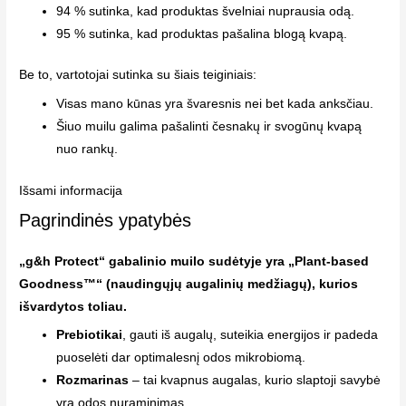
94 % sutinka, kad produktas švelniai nuprausia odą.
95 % sutinka, kad produktas pašalina blogą kvapą.
Be to, vartotojai sutinka su šiais teiginiais:
Visas mano kūnas yra švaresnis nei bet kada anksčiau.
Šiuo muilu galima pašalinti česnakų ir svogūnų kvapą
nuo rankų.
Išsami informacija
Pagrindinės ypatybės
„g&h Protect“ gabalinio muilo sudėtyje yra „Plant-based
Goodness™“ (naudingųjų augalinių medžiagų), kurios
išvardytos toliau.
Prebiotikai
, gauti iš augalų, suteikia energijos ir padeda
puoselėti dar optimalesnį odos mikrobiomą.
Rozmarinas
– tai kvapnus augalas, kurio slaptoji savybė
yra odos nuraminimas.