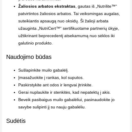
Žaliosios arbatos ekstraktas
, gautas iš „Nutrilite™“
patvirtintos žaliosios arbatos. Tai veiksmingas augalas,
suteikiantis apsaugą nuo oksidų. Ši žalioji arbata
užauginta „NutriCert™“ sertifikuotame partnerių ūkyje,
užtikrinant beprecedentį atsekamumą nuo sėklos iki
galutinio produkto.
Naudojimo būdas
Sušlapinkite muilo gabalėlį.
Įmasažuokite į rankas, kol suputos.
Paskirstykite ant odos ir lengvai įtrinkite.
Gerai nuplaukite ir stenkitės, kad nepatektų į akis.
Beveik pasibaigus muilo gabalėliui, pasinaudokite jo
savybe sulipinti jį su nauju gabalėliu.
Sudėtis