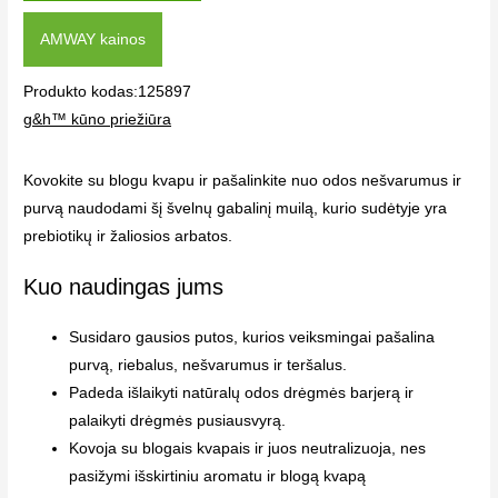
AMWAY kainos
Produkto kodas:125897
g&h™ kūno priežiūra
Kovokite su blogu kvapu ir pašalinkite nuo odos nešvarumus ir
purvą naudodami šį švelnų gabalinį muilą, kurio sudėtyje yra
prebiotikų ir žaliosios arbatos.
Kuo naudingas jums
Susidaro gausios putos, kurios veiksmingai pašalina
purvą, riebalus, nešvarumus ir teršalus.
Padeda išlaikyti natūralų odos drėgmės barjerą ir
palaikyti drėgmės pusiausvyrą.
Kovoja su blogais kvapais ir juos neutralizuoja, nes
pasižymi išskirtiniu aromatu ir blogą kvapą