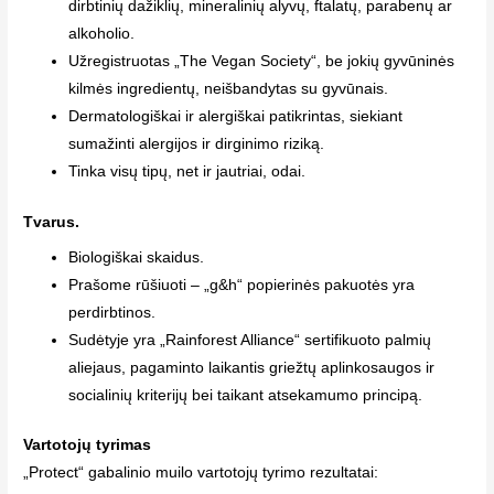
dirbtinių dažiklių, mineralinių alyvų, ftalatų, parabenų ar
alkoholio.
Užregistruotas „The Vegan Society“, be jokių gyvūninės
kilmės ingredientų, neišbandytas su gyvūnais.
Dermatologiškai ir alergiškai patikrintas, siekiant
sumažinti alergijos ir dirginimo riziką.
Tinka visų tipų, net ir jautriai, odai.
Tvarus.
Biologiškai skaidus.
Prašome rūšiuoti – „g&h“ popierinės pakuotės yra
perdirbtinos.
Sudėtyje yra „Rainforest Alliance“ sertifikuoto palmių
aliejaus, pagaminto laikantis griežtų aplinkosaugos ir
socialinių kriterijų bei taikant atsekamumo principą.
Vartotojų tyrimas
„Protect“ gabalinio muilo vartotojų tyrimo rezultatai: