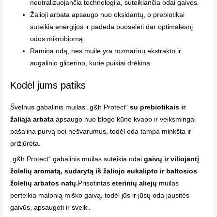
neutralizuojančia technologija, suteikiančia odai gaivos.
Žalioji arbata apsaugo nuo oksidantų, o prebiotikai
suteikia energijos ir padeda puoselėti dar optimalesnį
odos mikrobiomą.
Ramina odą, nes muile yra rozmarinų ekstrakto ir
augalinio glicerino, kurie puikiai drėkina.
Kodėl jums patiks
Švelnus gabalinis muilas „g&h Protect“
su prebiotikais ir
žaliąja arbata
apsaugo nuo blogo kūno kvapo ir veiksmingai
pašalina purvą bei nešvarumus, todėl oda tampa minkšta ir
prižiūrėta.
„g&h Protect“ gabalinis muilas suteikia odai
gaivų ir viliojantį
žolelių aromatą, sudarytą iš žaliojo eukalipto ir baltosios
žolelių arbatos natų.
Prisotintas
eterinių aliejų
muilas
perteikia malonią miško gaivą, todėl jūs ir jūsų oda jausitės
gaivūs, apsaugoti ir sveiki.