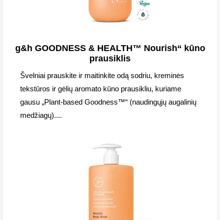
g&h GOODNESS & HEALTH™ Nourish“ kūno
prausiklis
Švelniai prauskite ir maitinkite odą sodriu, kreminės
tekstūros ir gėlių aromato kūno prausikliu, kuriame
gausu „Plant-based Goodness™“ (naudingųjų augalinių
medžiagų)....