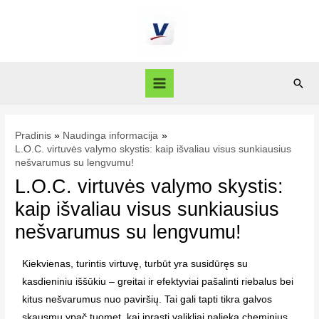
Pradinis
Naudinga informacija
L.O.C. virtuvės valymo skystis: kaip išvaliau visus sunkiausius
nešvarumus su lengvumu!
L.O.C. virtuvės valymo skystis:
kaip išvaliau visus sunkiausius
nešvarumus su lengvumu!
Kiekvienas, turintis virtuvę, turbūt yra susidūręs su
kasdieniniu iššūkiu – greitai ir efektyviai pašalinti riebalus bei
kitus nešvarumus nuo paviršių. Tai gali tapti tikra galvos
skausmu ypač tuomet, kai įprasti valikliai palieka cheminius