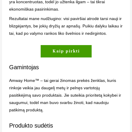
yra koncentruotas, todėl jo užtenka ilgam – tai tikrai
ekonomiškas pasirinkimas.
Rezultatai mane nudžiugino: visi paviršiai atrodė tarsi nauji ir
blizgėjantys, be jokių dryžių ar apnašų. Puikiu dalyku laikau ir
tai, kad po valymo rankos liko švelnios ir nedirgintos.
Kaip pirkti
Gamintojas
Amway Home™ – tai gerai žinomas prekės ženklas, kuris
rinkoje veikia jau daugelį metų ir pelnęs vartotojų
pasitikėjimą savo produktais. Jie suteikia prioritetą kokybei ir
saugumui, todėl man buvo svarbu žinoti, kad naudoju
patikimą produktą.
Produkto sudėtis