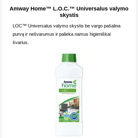
Amway Home™ L.O.C.™ Universalus valymo
skystis
LOC™ Universalus valymo skystis be vargo pašalina
purvą ir nešvarumus ir palieka namus higieniškai
švarius.