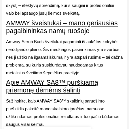
skystį – efektyvų sprendimą, kuris saugiai ir profesionaliai
valo bei apsaugo jūsų šeimos sveikatą.
AMWAY šveistukai – mano geriausias
pagalbininkas namų ruošoje
Amway Scrub Buds šveitukai pagaminti iš aukštos kokybės
nerūdijančio plieno. Šis medžiagos pasirinkimas yra svarbus,
nes ji užtikrina ilgaamžiškumą ir yra atspari rūdims – tai dažna
problema, su kuria susidurdavau naudodamas kitus
metalinius šveitimo šepetėlius praeityje.
Apie AMWAY SA8™ purškiamą
priemonę dėmėms šalinti
Sužinokite, kaip AMWAY SA8™ skalbinių paruošimo
purškiklis pakeitė mano skalbimo įpročius, namuose
užtikrindamas profesionalius rezultatus ir tuo pačiu būdamas
saugus visai šeimai.