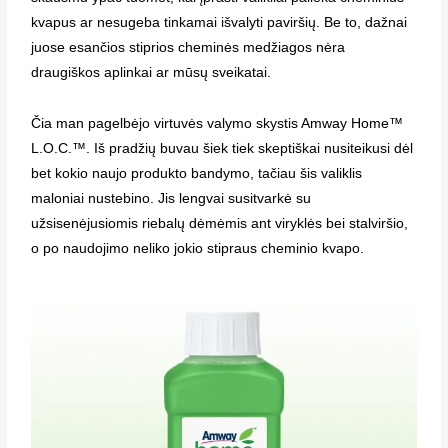
kvapus ar nesugeba tinkamai išvalyti paviršių. Be to, dažnai
juose esančios stiprios cheminės medžiagos nėra
draugiškos aplinkai ar mūsų sveikatai.
Čia man pagelbėjo virtuvės valymo skystis Amway Home™
L.O.C.™. Iš pradžių buvau šiek tiek skeptiškai nusiteikusi dėl
bet kokio naujo produkto bandymo, tačiau šis valiklis
maloniai nustebino. Jis lengvai susitvarkė su
užsisenėjusiomis riebalų dėmėmis ant viryklės bei stalviršio,
o po naudojimo neliko jokio stipraus cheminio kvapo.