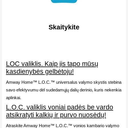
Skaitykite
LOC valiklis. Kaip jis tapo mūsų
kasdienybės gelbėtoju!
Amway Home™ L.O.C.™ universalus valymo skystis stebina
savo efektyvumu dėl sudedamųjų dalių derinio, kuris nekenkia
aplinkai.
L.O.C. valiklis voniai padės be vardo
atsikratyti kalkių ir purvo nuosėdų!
Atraskite Amway Home™ L.O.C.™ vonios kambario valymo