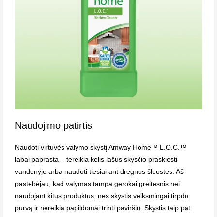
Naudojimo patirtis
Naudoti virtuvės valymo skystį Amway Home™ L.O.C.™
labai paprasta – tereikia kelis lašus skysčio praskiesti
vandenyje arba naudoti tiesiai ant drėgnos šluostės. Aš
pastebėjau, kad valymas tampa gerokai greitesnis nei
naudojant kitus produktus, nes skystis veiksmingai tirpdo
purvą ir nereikia papildomai trinti paviršių. Skystis taip pat