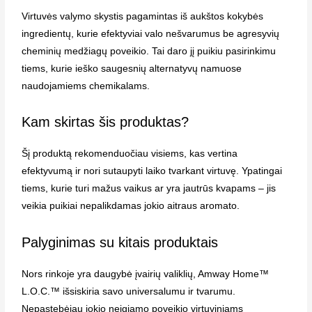
Virtuvės valymo skystis pagamintas iš aukštos kokybės
ingredientų, kurie efektyviai valo nešvarumus be agresyvių
cheminių medžiagų poveikio. Tai daro jį puikiu pasirinkimu
tiems, kurie ieško saugesnių alternatyvų namuose
naudojamiems chemikalams.
Kam skirtas šis produktas?
Šį produktą rekomenduočiau visiems, kas vertina
efektyvumą ir nori sutaupyti laiko tvarkant virtuvę. Ypatingai
tiems, kurie turi mažus vaikus ar yra jautrūs kvapams – jis
veikia puikiai nepalikdamas jokio aitraus aromato.
Palyginimas su kitais produktais
Nors rinkoje yra daugybė įvairių valiklių, Amway Home™
L.O.C.™ išsiskiria savo universalumu ir tvarumu.
Nepastebėjau jokio neigiamo poveikio virtuviniams