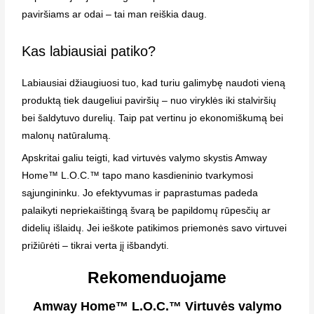
paviršiams ar odai – tai man reiškia daug.
Kas labiausiai patiko?
Labiausiai džiaugiuosi tuo, kad turiu galimybę naudoti vieną
produktą tiek daugeliui paviršių – nuo viryklės iki stalviršių
bei šaldytuvo durelių. Taip pat vertinu jo ekonomiškumą bei
malonų natūralumą.
Apskritai galiu teigti, kad virtuvės valymo skystis Amway
Home™ L.O.C.™ tapo mano kasdieninio tvarkymosi
sąjungininku. Jo efektyvumas ir paprastumas padeda
palaikyti nepriekaištingą švarą be papildomų rūpesčių ar
didelių išlaidų. Jei ieškote patikimos priemonės savo virtuvei
prižiūrėti – tikrai verta jį išbandyti.
Rekomenduojame
Amway Home™ L.O.C.™ Virtuvės valymo