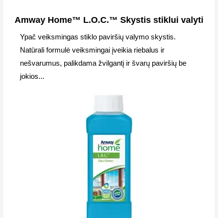
Amway Home™ L.O.C.™ Skystis stiklui valyti
Ypač veiksmingas stiklo paviršių valymo skystis.
Natūrali formulė veiksmingai įveikia riebalus ir
nešvarumus, palikdama žvilgantį ir švarų paviršių be
jokios...