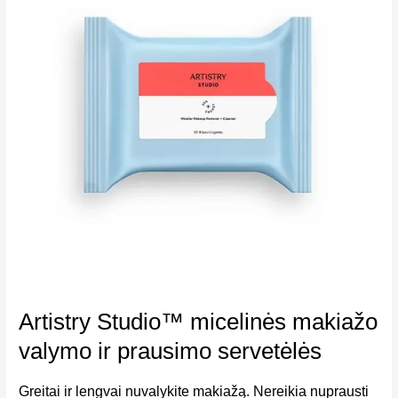
Artistry Studio™ micelinės makiažo
valymo ir prausimo servetėlės
Greitai ir lengvai nuvalykite makiažą. Nereikia nuprausti