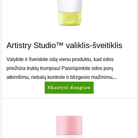
Artistry Studio™ valiklis-šveitiklis
Valykite ir šveiskite odą vienu produktu, kad odos
priežiūra truktų trumpiau! Pasirūpinkite odos porų
atkimšimu, riebalų kontrole ir blizgesio mažinimu,...
Skaityti daugiau