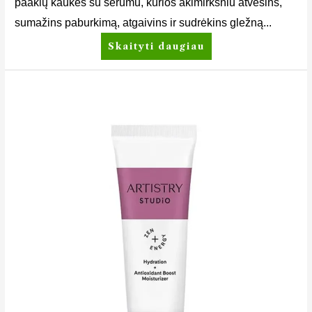
paakių kaukes su serumu, kurios akimirksniu atvėsins,
sumažins paburkimą, atgaivins ir sudrėkins gležną...
Skaityti daugiau