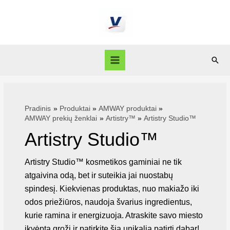
Pradinis
Produktai
AMWAY produktai
AMWAY prekių ženklai
Artistry™
Artistry Studio™
Artistry Studio™
Artistry Studio™ kosmetikos gaminiai ne tik
atgaivina odą, bet ir suteikia jai nuostabų
spindesį. Kiekvienas produktas, nuo makiažo iki
odos priežiūros, naudoja švarius ingredientus,
kurie ramina ir energizuoja. Atraskite savo miesto
įkvėptą grožį ir patirkite šią unikalią patirtį dabar!