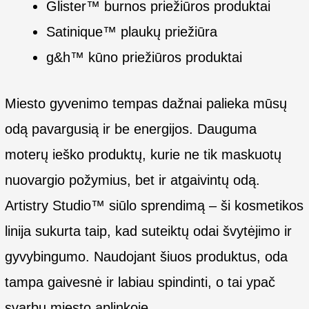
Glister™ burnos priežiūros produktai
Satinique™ plaukų priežiūra
g&h™ kūno priežiūros produktai
Miesto gyvenimo tempas dažnai palieka mūsų
odą pavargusią ir be energijos. Dauguma
moterų ieško produktų, kurie ne tik maskuotų
nuovargio požymius, bet ir atgaivintų odą.
Artistry Studio™ siūlo sprendimą – ši kosmetikos
linija sukurta taip, kad suteiktų odai švytėjimo ir
gyvybingumo. Naudojant šiuos produktus, oda
tampa gaivesnė ir labiau spindinti, o tai ypač
svarbu miesto aplinkoje.