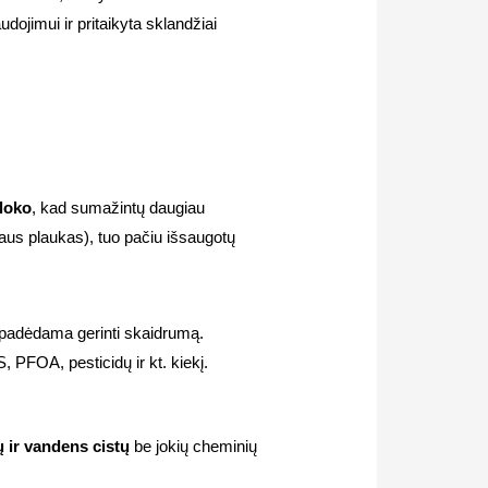
udojimui ir pritaikyta sklandžiai
bloko
, kad sumažintų daugiau
aus plaukas), tuo pačiu išsaugotų
, padėdama gerinti skaidrumą.
 PFOA, pesticidų ir kt. kiekį.
ų ir vandens cistų
be jokių cheminių