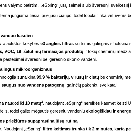
s valymo patirtimi, „eSpring“ jūsų šeimai siūlo švaresnį, sveikesnį 
ma jungiama tiesiai prie jūsų čiaupo, todėl tobulai tinka virtuvėms b
s vanduo kasdien
 yra aukštos kokybės
e3 anglies filtras
su trimis galingais sluoksnia
us, VOC, 19
šalutinių farmacijos produktų
ir tokių cheminių medži
kia pastebimai švaresnį bei geresnio skonio vandenį.
 žalingus mikroorganizmus
hnologija sunaikina
99,9 % bakterijų, virusų ir cistų
be cheminių med
t
saugus nuo vandens patogenų
, galinčių pakenkti sveikatai.
3
a naudoti iki
10 metų
, naudojant „eSpring“ nereikės kasmet keisti U
elis, todėl galite mėgautis geresniu vandeniu
ekologiškiau ir energe
os priežiūros supaprastina jūsų rutiną
ga. Naudojant „eSpring“
filtro keitimas trunka tik 2 minutes, kartą pe