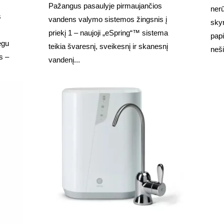
Pažangus pasaulyje pirmaujančios
nerū
š
vandens valymo sistemos žingsnis į
skyr
priekį 1 – naujoji „eSpring“™ sistema
papi
egu
teikia švaresnį, sveikesnį ir skanesnį
neši
s –
vandenį...