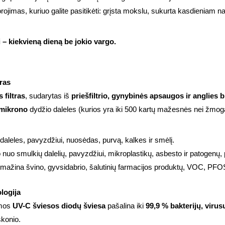
orojimas, kuriuo galite pasitikėti: grįsta mokslu, sukurta kasdieniam na
 kiekvieną dieną be jokio vargo.
tras
 filtras
, sudarytas iš
priešfiltrio, gynybinės apsaugos ir anglies 
 mikrono
dydžio daleles (kurios yra iki 500 kartų mažesnės nei žmog
daleles, pavyzdžiui, nuosėdas, purvą, kalkes ir smėlį.
nuo smulkių dalelių, pavyzdžiui, mikroplastikų, asbesto ir patogenų
mažina švino, gyvsidabrio, šalutinių farmacijos produktų, VOC, PFOS,
logija
emos
UV-C šviesos diodų šviesa
pašalina iki
99,9 % bakterijų, virus
konio.