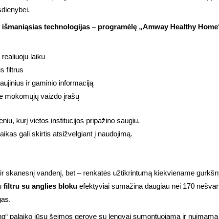
sdienybei.
ant išmaniąsias technologijas – programėlę „Amway Healthy Ho
realiuoju laiku
 filtrus
ujinius ir gaminio informaciją
ite mokomųjų vaizdo įrašų
u, kurį vietos institucijos pripažino saugiu.
as gali skirtis atsižvelgiant į naudojimą.
į ir skanesnį vandenį, bet – renkatės užtikrintumą kiekviename gurk
gu
filtru su anglies bloku
efektyviai sumažina daugiau nei 170 nešvaru
gas.
g“ palaiko jūsų šeimos gerovę su lengvai sumontuojama ir nuimama s