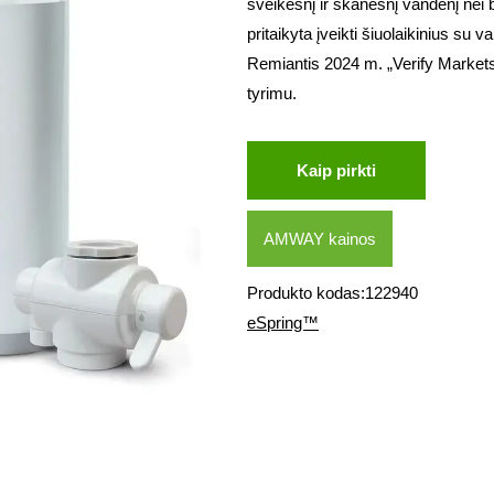
sveikesnį ir skanesnį vandenį nei b
pritaikyta įveikti šiuolaikinius su 
Remiantis 2024 m. „Verify Markets
tyrimu.
Kaip pirkti
AMWAY kainos
Produkto kodas:122940
eSpring™