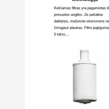
Keičiamas filtras yra pagamintas i
presuotos anglies. Jis pašalina
dalelytes, mažesnio skersmens n
žmogaus plaukas. Filtro pajėguma
5 tūkst....