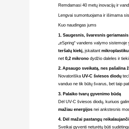
Remdamasi 40 metų inovacijų ir vanden
Lengvai sumontuojama ir išimama siste
Kuo naudingas jums
1. Saugesnis, švaresnis geriamasi
„eSpring“ vandens valymo sistemoje
teršalų kiekį,
įskaitant
mikroplastik
net
0,2 mikrono
dydžio daleles ir tie
2. Apsaugo sveikatą, nes pašalina
Novatoriška
UV-C šviesos diodų
tec
vanduo ne tik būtų švarus, bet taip pa
3. Palaiko tvarų gyvenimo būdą
Dėl UV-C šviesos diodų, kuriuos galim
mažiau energijos
nei ankstesnis mod
4. Dėl mažai pastangų reikalaujanči
Sveikai gyventi neturėtų būti sudėtin