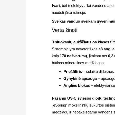
tvari
, bet ir efektyvi. Tai vandens apd
naudoti jūsų rutinoje.
Sveikas vanduo sveikam gyvenimui –
Verta žinoti
3 sluoksnių aukščiausios klasės fil
Sistemoje yra novatoriškas
e3 anglies
kaip
170 nešvarumų
, įkaitant net
0,2
būtinas mineralines medžiagas.
Priešfiltris
– sulaiko didesnes 
Gynybinė apsauga
– apsaugo 
Anglies blokas
– efektyviai su
Pažangi UV-C šviesos diodų techno
„eSpring“ mokslininkų sukurtos sist
medžiagų ir nepakeisdama vandens s