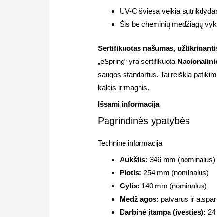
UV-C šviesa veikia sutrikdyda
Šis be cheminių medžiagų vyks
Sertifikuotas našumas, užtikrinanti
„eSpring“ yra sertifikuota
Nacionalini
saugos standartus. Tai reiškia pati
kalcis ir magnis.
Išsami informacija
Pagrindinės ypatybės
Techninė informacija
Aukštis:
346 mm (nominalus)
Plotis:
254 mm (nominalus)
Gylis:
140 mm (nominalus)
Medžiagos:
patvarus ir atspa
Darbinė įtampa (įvesties):
24 