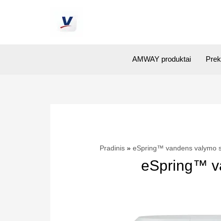
AMWAY produktai
Prek
Pradinis
eSpring™ vandens valymo si
eSpring™ va