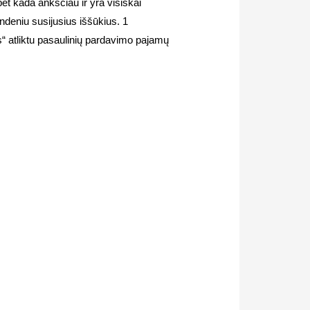
et kada anksčiau ir yra visiškai
vandeniu susijusius iššūkius. 1
“ atliktu pasaulinių pardavimo pajamų