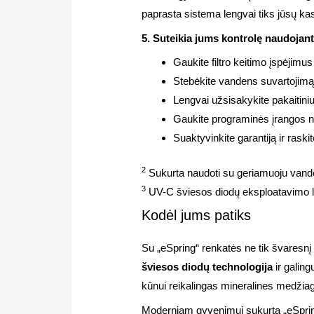
paprasta sistema lengvai tiks jūsų ka
5. Suteikia jums kontrolę naudoj
Gaukite filtro keitimo įspėjimus
Stebėkite vandens suvartojimą 
Lengvai užsisakykite pakaitinius
Gaukite programinės įrangos na
Suaktyvinkite garantiją ir rask
2
Sukurta naudoti su geriamuoju vandeni
3
UV-C šviesos diodų eksploatavimo laik
Kodėl jums patiks
Su „eSpring“ renkatės ne tik švaresn
šviesos diodų technologija
ir galin
kūnui reikalingas mineralines medžia
Moderniam gyvenimui sukurta „eSprin