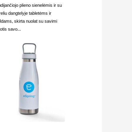
dijančiojo plieno sienelėmis ir su
eliu dangtelyje tabletėms ir
ldams, skirta nuolat su savimi
otis savo...