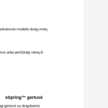
 ankstesnio modelio dvejų metų
us arba peržiūrėję vieną iš
eSpring™ gertuvė
ogi gertuvė su dvigubomis