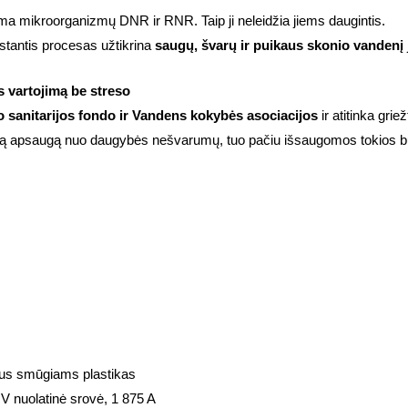
ma mikroorganizmų DNR ir RNR. Taip ji neleidžia jiems daugintis.
tantis procesas užtikrina
saugų, švarų ir puikaus skonio vandenį
s vartojimą be streso
o sanitarijos fondo ir Vandens kokybės asociacijos
ir atitinka gri
kimą apsaugą nuo daugybės nešvarumų, tuo pačiu išsaugomos tokios b
rus smūgiams plastikas
V nuolatinė srovė, 1 875 A