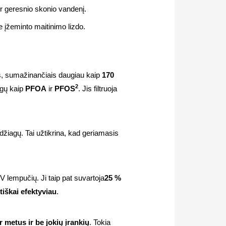
ir geresnio skonio vandenį.
e įžeminto maitinimo lizdo.
is, sumažinančiais daugiau kaip
170
2
agų kaip
PFOA
ir
PFOS
. Jis filtruoja
žiagų. Tai užtikrina, kad geriamasis
V lempučių. Ji taip pat suvartoja
25 %
tiškai efektyviau
.
r metus ir be jokių įrankių
. Tokia