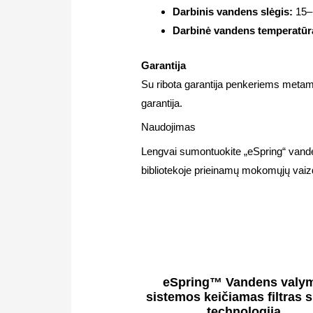
Darbinis vandens slėgis:
15–
Darbinė vandens temperatūr
Garantija
Su ribota garantija penkeriems metams
garantija.
Naudojimas
Lengvai sumontuokite „eSpring“ vande
bibliotekoje prieinamų mokomųjų vaiz
eSpring™ Vandens valy
sistemos keičiamas filtras 
technologija