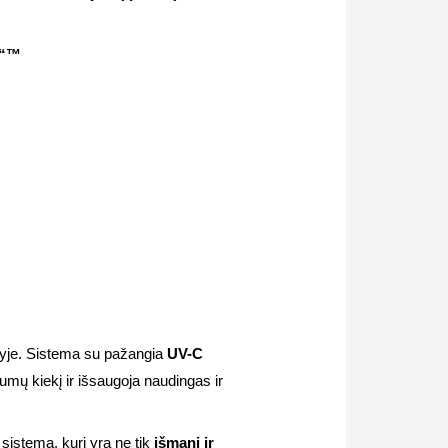
me“™
šnyje. Sistema su pažangia
UV-C
mų kiekį ir išsaugoja naudingas ir
istema, kuri yra ne tik
išmani ir