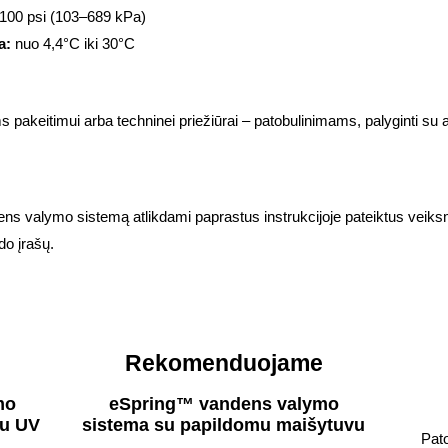
100 psi (103–689 kPa)
a:
nuo 4,4°C iki 30°C
 pakeitimui arba techninei priežiūrai – patobulinimams, palyginti su
ns valymo sistemą atlikdami paprastus instrukcijoje pateiktus veiksm
do įrašų.
Rekomenduojame
mo
eSpring™ vandens valymo
su UV
sistema su papildomu maišytuvu
Pat