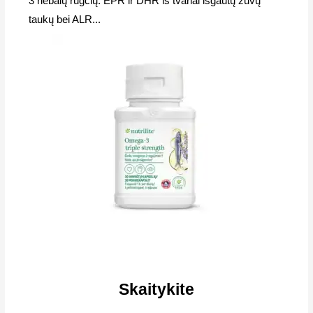
3 riebalų rūgčių: EPR ir DHR iš tvariai išgautų žuvų
taukų bei ALR...
Skaitykite