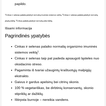
papildo.
1
2
Cinkas ir selenas padeda palaikyti normalią imuninės sistemos veiklą.
Cinkas ir selenas padeda palaikyti normalią
3
plaukų būklę.
Cinkas padeda palaikyti normalią odos būklę.
Išsami informacija
Pagrindinės ypatybės
Cinkas ir selenas palaiko normalią organizmo imuninės
1
sistemos veiklą
.
Cinkas ir selenas taip pat padeda apsaugoti ląsteles nuo
oksidacinio streso.
Pagaminta iš tvariai užaugintų kraštuotųjų malpigijų
ekstrakto.
Gaivus ir gardus apelsinų bei citrinų skonis.
100 % vegetariškas, be dirbtinių konservantų, skonio
stipriklių ar dažiklių.
Ištirpsta burnoje – nereikia vandens.