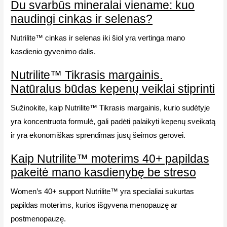
Du svarbūs mineralai viename: kuo
naudingi cinkas ir selenas?
Nutrilite™ cinkas ir selenas iki šiol yra vertinga mano
kasdienio gyvenimo dalis.
Nutrilite™ Tikrasis margainis.
Natūralus būdas kepenų veiklai stiprinti
Sužinokite, kaip Nutrilite™ Tikrasis margainis, kurio sudėtyje
yra koncentruota formulė, gali padėti palaikyti kepenų sveikatą
ir yra ekonomiškas sprendimas jūsų šeimos gerovei.
Kaip Nutrilite™ moterims 40+ papildas
pakeitė mano kasdienybę be streso
Women’s 40+ support Nutrilite™ yra specialiai sukurtas
papildas moterims, kurios išgyvena menopauzę ar
postmenopauzę.