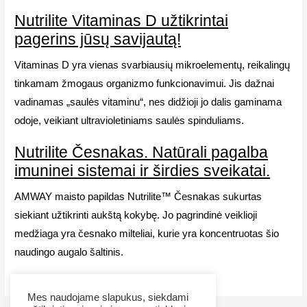
Nutrilite Vitaminas D užtikrintai
pagerins jūsų savijautą!
Vitaminas D yra vienas svarbiausių mikroelementų, reikalingų
tinkamam žmogaus organizmo funkcionavimui. Jis dažnai
vadinamas „saulės vitaminu“, nes didžioji jo dalis gaminama
odoje, veikiant ultravioletiniams saulės spinduliams.
Nutrilite Česnakas. Natūrali pagalba
imuninei sistemai ir širdies sveikatai.
AMWAY maisto papildas Nutrilite™ Česnakas sukurtas
siekiant užtikrinti aukštą kokybę. Jo pagrindinė veiklioji
medžiaga yra česnako milteliai, kurie yra koncentruotas šio
naudingo augalo šaltinis.
Mes naudojame slapukus, siekdami