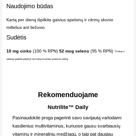
Naudojimo būdas
Kartą per dieną išpilkite gaivius apelsinų ir citrinų skonio
miltelius ant liežuvio.
Sudėtis
10 mg cinko
(100 % RPN)
52 mcg seleno
(95 % RPN)
1
Cinkas ir
selenas padeda palaikyti normalią imuninės sistemos veiklą.
Rekomenduojame
Nutrilite™ Daily
Pasinaudokite proga pagerinti savo savijautą vartodami
kasdienius multivitaminus, kuriuose gausu svarbiausių
vitaminų ir mineralinių medžiagų, o taip pat daugiau