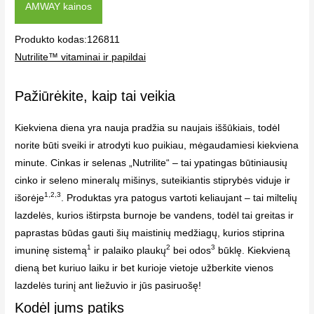
AMWAY kainos
Produkto kodas:126811
Nutrilite™ vitaminai ir papildai
Pažiūrėkite, kaip tai veikia
Kiekviena diena yra nauja pradžia su naujais iššūkiais, todėl
norite būti sveiki ir atrodyti kuo puikiau, mėgaudamiesi kiekviena
minute. Cinkas ir selenas „Nutrilite“ – tai ypatingas būtiniausių
cinko ir seleno mineralų mišinys, suteikiantis stiprybės viduje ir
1,2,3
išorėje
. Produktas yra patogus vartoti keliaujant – tai miltelių
lazdelės, kurios ištirpsta burnoje be vandens, todėl tai greitas ir
paprastas būdas gauti šių maistinių medžiagų, kurios stiprina
1
2
3
imuninę sistemą
ir palaiko plaukų
bei odos
būklę. Kiekvieną
dieną bet kuriuo laiku ir bet kurioje vietoje užberkite vienos
lazdelės turinį ant liežuvio ir jūs pasiruošę!
Kodėl jums patiks