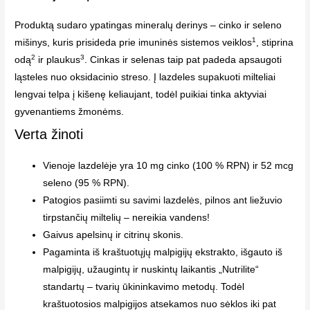
Produktą sudaro ypatingas mineralų derinys – cinko ir seleno
1
mišinys, kuris prisideda prie imuninės sistemos veiklos
, stiprina
2
3
odą
ir plaukus
. Cinkas ir selenas taip pat padeda apsaugoti
ląsteles nuo oksidacinio streso. Į lazdeles supakuoti milteliai
lengvai telpa į kišenę keliaujant, todėl puikiai tinka aktyviai
gyvenantiems žmonėms.
Verta žinoti
Vienoje lazdelėje yra 10 mg cinko (100 % RPN) ir 52 mcg
seleno (95 % RPN).
Patogios pasiimti su savimi lazdelės, pilnos ant liežuvio
tirpstančių miltelių – nereikia vandens!
Gaivus apelsinų ir citrinų skonis.
Pagaminta iš kraštuotųjų malpigijų ekstrakto, išgauto iš
malpigijų, užaugintų ir nuskintų laikantis „Nutrilite“
standartų – tvarių ūkininkavimo metodų. Todėl
kraštuotosios malpigijos atsekamos nuo sėklos iki pat