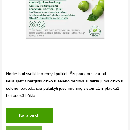
Norite būti sveiki ir atrodyti puikiai! Šis patogaus vartoti
keliaujant sinerginis cinko ir seleno derinys suteikia jums cinko ir
seleno, padedančių palaikyti jūsų imuninę sistemą1 ir plaukų2
bei odos3 būklę.
Kaip pirkti