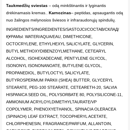
Taukmedžių sviestas
– odą minkštinantis ir lyginantis
drėkinamasis kremas..
Karnozinas
– peptidas, apsaugantis odą
nuo žalingos mėlynosios šviesos ir infraraudonųjų spindulių.
INGREDIENTS/INGREDIENTES/SASTOJCI/COCTAB/СКЛАД/
ҚҰРАМЫ: WATER/AQUA/EAU, DIMETHICONE,
OCTOCRYLENE, ETHYLHEXYL SALICYLATE, GLYCERIN,
BUTYL METHOXYDIBENZOYLMETHANE, CETEARYL
ALCOHOL, ISOHEXADECANE, PENTYLENE GLYCOL,
ISONONYL ISONONANOATE, BUTYLENE GLYCOL,
PROPANEDIOL, BUTYLOCTYL SALICYLATE,
BUTYROSPERMUM PARKII (SHEA) BUTTER, GLYCERYL
STEARATE, PEG-100 STEARATE, CETEARETH-20, SALVIA
HISPANICA SEED OIL, POLYSORBATE 80, POLYSILICONE-11,
AMMONIUM ACRYLOYLDIMETHYLTAURATE/VP
COPOLYMER, PHENOXYETHANOL, SPINACIA OLERACEA
(SPINACH) LEAF EXTRACT, TOCOPHERYL ACETATE,
CHLORPHENESIN, FRAGRANCE/PARFUM, ALLANTOIN,