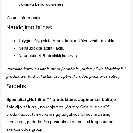
ūkininkų bendruomenes.
Išsami informacija
Naudojimo būdas
Tolygiai išlyginkite braukdami aukštyn veidu ir kaklu.
Nenaudokite aplink akis.
Naudokite SPF drėkiklį kas rytą.
Vartokite kartu su kitais atnaujinančiais „Artistry Skin Nutrition™“
produktais, kad sukurtumėte optimalią odos priežiūros rutiną.
Sudėtis
Specialiai „Nutrilite™“ produktams auginamos baltojo
šalavijo sėklos
, naudojamos „Artistry Skin Nutrition™“
produktuose, turi veiksmingų augalinės kilmės maistinių
medžiagų, padedančių pastebimai pamaitinti ir apsaugoti
sveikos odos grožį.