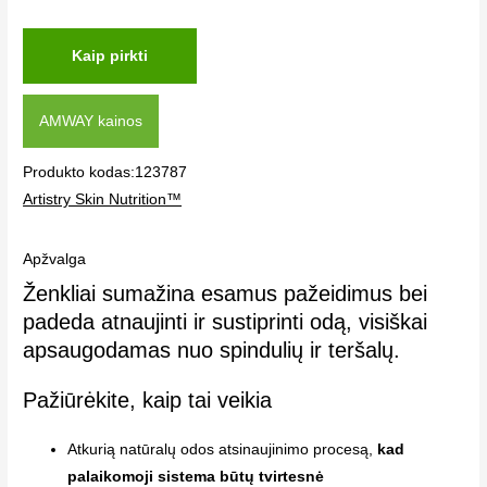
Kaip pirkti
AMWAY kainos
Produkto kodas:123787
Artistry Skin Nutrition™
Apžvalga
Ženkliai sumažina esamus pažeidimus bei
padeda atnaujinti ir sustiprinti odą, visiškai
apsaugodamas nuo spindulių ir teršalų.
Pažiūrėkite, kaip tai veikia
Atkurią natūralų odos atsinaujinimo procesą,
kad
palaikomoji sistema būtų tvirtesnė