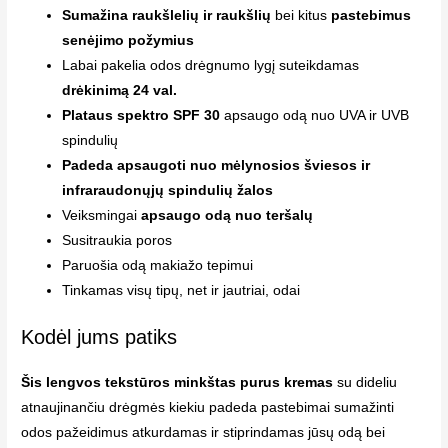
Sumažina raukšlelių ir raukšlių
bei kitus
pastebimus
senėjimo požymius
Labai pakelia odos drėgnumo lygį suteikdamas
drėkinimą 24 val.
Plataus spektro SPF 30
apsaugo odą nuo UVA ir UVB
spindulių
Padeda apsaugoti nuo mėlynosios šviesos ir
infraraudonųjų spindulių žalos
Veiksmingai
apsaugo odą nuo teršalų
Susitraukia poros
Paruošia odą makiažo tepimui
Tinkamas visų tipų, net ir jautriai, odai
Kodėl jums patiks
Šis lengvos tekstūros minkštas purus kremas
su dideliu
atnaujinančiu drėgmės kiekiu padeda pastebimai sumažinti
odos pažeidimus atkurdamas ir stiprindamas jūsų odą bei