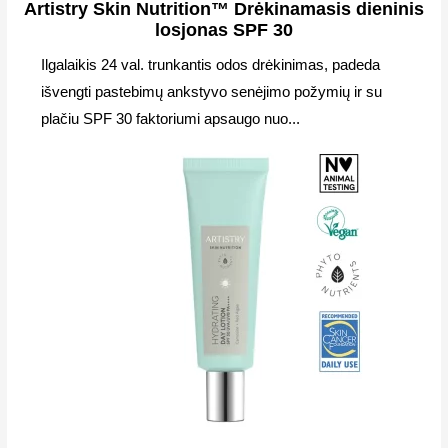
Artistry Skin Nutrition™ Drėkinamasis dieninis
losjonas SPF 30
Ilgalaikis 24 val. trunkantis odos drėkinimas, padeda
išvengti pastebimų ankstyvo senėjimo požymių ir su
plačiu SPF 30 faktoriumi apsaugo nuo...