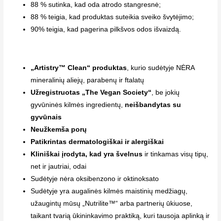
88 % sutinka, kad oda atrodo stangresnė;
88 % teigia, kad produktas suteikia sveiko švytėjimo;
90% teigia, kad pagerina pilkšvos odos išvaizdą.
„Artistry™ Clean“ produktas
, kurio sudėtyje NĖRA
mineralinių aliejų, parabenų ir ftalatų
Užregistruotas „The Vegan Society“
, be jokių
gyvūninės kilmės ingredientų,
neišbandytas su
gyvūnais
Neužkemša porų
Patikrintas dermatologiškai ir alergiškai
Kliniškai įrodyta, kad yra švelnus
ir tinkamas visų tipų,
net ir jautriai, odai
Sudėtyje nėra oksibenzono ir oktinoksato
Sudėtyje yra augalinės kilmės maistinių medžiagų,
užaugintų mūsų „Nutrilite™“ arba partnerių ūkiuose,
taikant tvarią ūkininkavimo praktiką, kuri tausoja aplinką ir