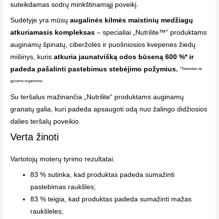
suteikdamas sodrų minkštinamąjį poveikį.
Sudėtyje yra mūsų
augalinės kilmės maistinių medžiagų
atkuriamasis kompleksas
– specialiai „Nutrilite™“ produktams
auginamų špinatų, ciberžolės ir puošniosios kvepenės žiedų
mišinys, kuris
atkuria jaunatvišką odos būseną 600 %* ir
padeda pašalinti pastebimus stebėjimo požymius.
*Testuotas ne
gyvame organizme.
Su teršalus mažinančia „Nutrilite“ produktams auginamų
granatų galia, kuri padeda apsaugoti odą nuo žalingo didžiosios
dalies teršalų poveikio.
Verta žinoti
Vartotojų moterų tyrimo rezultatai:
83 % sutinka, kad produktas padeda sumažinti
pastebimas raukšles;
83 % teigia, kad produktas padeda sumažinti mažas
raukšleles;