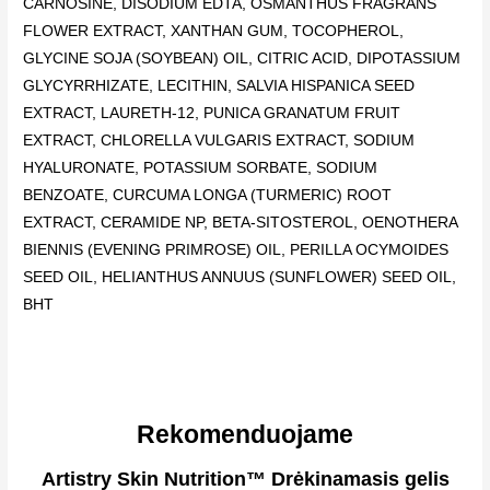
CARNOSINE, DISODIUM EDTA, OSMANTHUS FRAGRANS
FLOWER EXTRACT, XANTHAN GUM, TOCOPHEROL,
GLYCINE SOJA (SOYBEAN) OIL, CITRIC ACID, DIPOTASSIUM
GLYCYRRHIZATE, LECITHIN, SALVIA HISPANICA SEED
EXTRACT, LAURETH-12, PUNICA GRANATUM FRUIT
EXTRACT, CHLORELLA VULGARIS EXTRACT, SODIUM
HYALURONATE, POTASSIUM SORBATE, SODIUM
BENZOATE, CURCUMA LONGA (TURMERIC) ROOT
EXTRACT, CERAMIDE NP, BETA-SITOSTEROL, OENOTHERA
BIENNIS (EVENING PRIMROSE) OIL, PERILLA OCYMOIDES
SEED OIL, HELIANTHUS ANNUUS (SUNFLOWER) SEED OIL,
BHT
Rekomenduojame
Artistry Skin Nutrition™ Drėkinamasis gelis