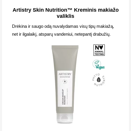
Artistry Skin Nutrition™ Kreminis makiažo
valiklis
Drėkina ir saugo odą nuvalydamas visų tipų makiažą,
net ir ilgalaikį, atsparų vandeniui, netepantį drabužių.