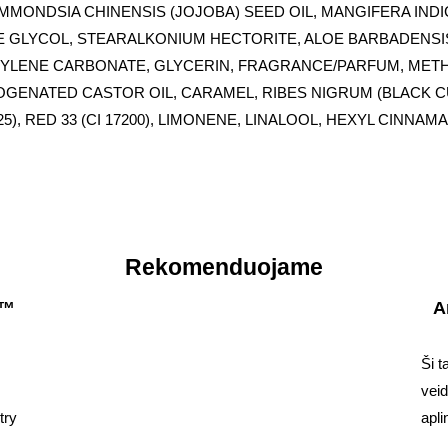
MMONDSIA CHINENSIS (JOJOBA) SEED OIL, MANGIFERA IND
 GLYCOL, STEARALKONIUM HECTORITE, ALOE BARBADENSI
PYLENE CARBONATE, GLYCERIN, FRAGRANCE/PARFUM, METH
GENATED CASTOR OIL, CARAMEL, RIBES NIGRUM (BLACK C
25), RED 33 (CI 17200), LIMONENE, LINALOOL, HEXYL CINNA
Rekomenduojame
t™
A
Ši t
vei
try
apli