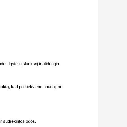
dos ląstelių sluoksnį ir atidengia
raktą
, kad po kiekvieno naudojimo
ir sudrėkintos odos.