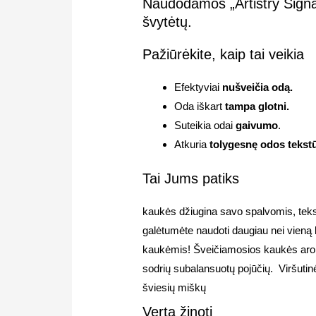
Naudodamos „Artistry Signat
švytėtų.
Pažiūrėkite, kaip tai veikia
Efektyviai
nušveičia odą.
Oda iškart
tampa glotni.
Suteikia odai
gaivumo
.
Atkuria
tolygesnę odos tekst
Tai Jums patiks
kaukės džiugina savo spalvomis, tekst
galėtumėte naudoti daugiau nei vieną k
kaukėmis! Šveičiamosios kaukės aro
sodrių subalansuotų pojūčių. Viršutin
šviesių miškų
Verta žinoti