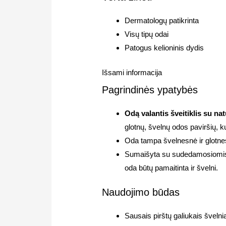
Dermatologų patikrinta
Visų tipų odai
Patogus kelioninis dydis
Išsami informacija
Pagrindinės ypatybės
Odą valantis šveitiklis su na
glotnų, švelnų odos paviršių, k
Oda tampa švelnesnė ir glotnes
Sumaišyta su sudedamosiomis 
oda būtų pamaitinta ir švelni.
Naudojimo būdas
Sausais pirštų galiukais šveln