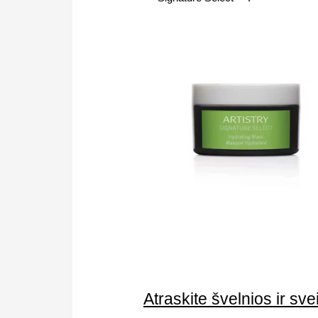
Atraskite švelnios ir sv