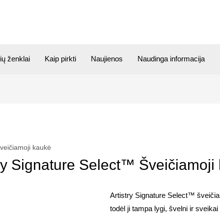
ių ženklai
Kaip pirkti
Naujienos
Naudinga informacija
Šveičiamoji kaukė
try Signature Select™ Šveičiamoji
Artistry Signature Select™ šveičia
todėl ji tampa lygi, švelni ir sveikai