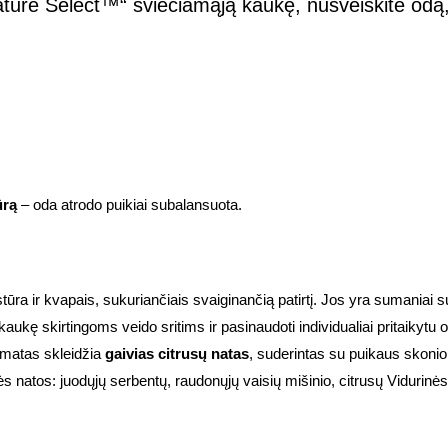
ure Select™“ šviečiamąją kaukę, nušveiskite odą, ka
ūrą
– oda atrodo puikiai subalansuota.
ūra ir kvapais, sukuriančiais svaiginančią patirtį. Jos yra sumaniai s
aukę skirtingoms veido sritims ir pasinaudoti individualiai pritaikytu
matas skleidžia
gaivias citrusų natas
, suderintas su puikaus skoni
ės natos: juodųjų serbentų, raudonųjų vaisių mišinio, citrusų Vidurin