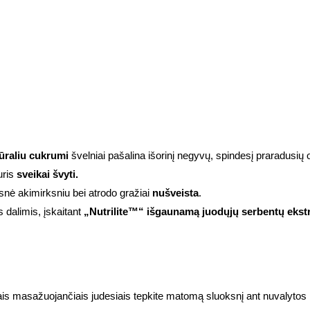
tūraliu cukrumi
švelniai pašalina išorinį negyvų, spindesį praradusių o
uris
sveikai švyti.
nė akimirksniu bei atrodo gražiai
nušveista
.
dalimis, įskaitant
„Nutrilite™“ išgaunamą juodųjų serbentų ekst
iais masažuojančiais judesiais tepkite matomą sluoksnį ant nuvalytos 