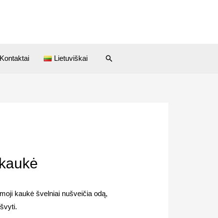
Kontaktai
Lietuviškai
 kaukė
moji kaukė švelniai nušveičia odą,
 švyti.