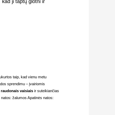
d ji taptų glotni ir
ukurtos taip, kad vienu metu
 odos sprendimu – įvairiomis
o
raudonais vaisiais
ir suteikiančias
ės natos: žalumos Apatinės natos: