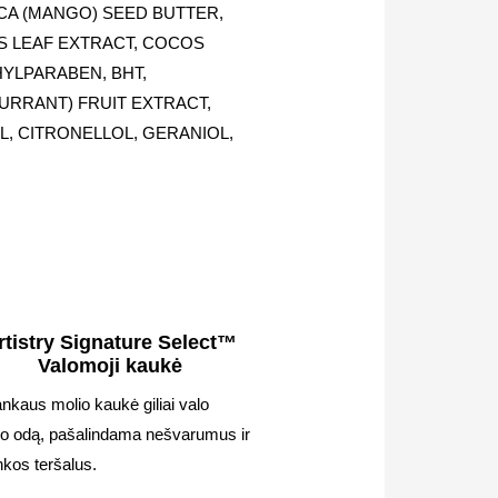
ICA (MANGO) SEED BUTTER,
S LEAF EXTRACT, COCOS
YLPARABEN, BHT,
URRANT) FRUIT EXTRACT,
MAL, CITRONELLOL, GERANIOL,
rtistry Signature Select™
Valomoji kaukė
ankaus molio kaukė giliai valo
do odą, pašalindama nešvarumus ir
nkos teršalus.