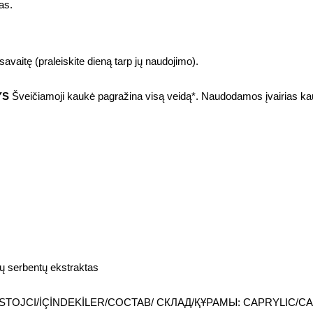
pas.
avaitę (praleiskite dieną tarp jų naudojimo).
YS
Šveičiamoji kaukė pagražina visą veidą*. Naudodamos įvairias kauke
s
jų serbentų ekstraktas
TOJCI/İÇİNDEKİLER/COCTAB/ СКЛАД/ҚҰРАМЫ: CAPRYLIC/CA