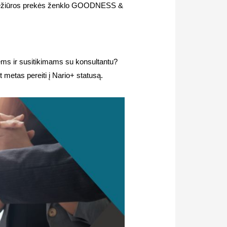
o priežiūros prekės ženklo GOODNESS &
ėms ir susitikimams su konsultantu?
 metas pereiti į Nario+ statusą.