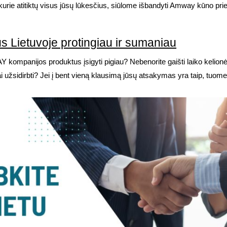
, kurie atitiktų visus jūsų lūkesčius, siūlome išbandyti Amway kūn
 Lietuvoje protingiau ir sumaniau
mpanijos produktus įsigyti pigiau? Nebenorite gaišti laiko kelion
i užsidirbti? Jei į bent vieną klausimą jūsų atsakymas yra taip, tuomet