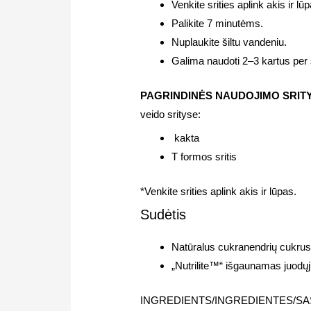
Venkite srities aplink akis ir lū
Palikite 7 minutėms.
Nuplaukite šiltu vandeniu.
Galima naudoti 2–3 kartus per s
PAGRINDINĖS NAUDOJIMO SRIT
veido srityse:
kakta
T formos sritis
*Venkite srities aplink akis ir lūpas.
Sudėtis
Natūralus cukranendrių cukru
„Nutrilite™“ išgaunamas juodų
INGREDIENTS/INGREDIENTES/SAS