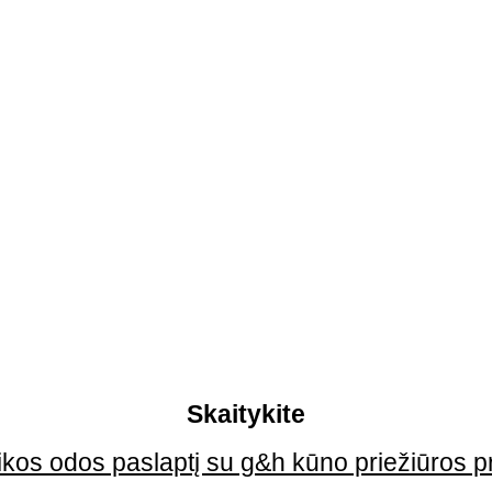
Skaitykite
eikos odos paslaptį su g&h kūno priežiūros p