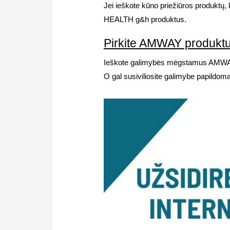
Jei ieškote kūno priežiūros produktų
HEALTH g&h produktus.
Pirkite AMWAY produktus
Ieškote galimybės mėgstamus AMWAY ko
O gal susiviliosite galimybe papildoma