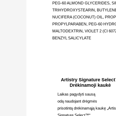
PEG-60 ALMOND GLYCERIDES, SI
TRIHYDROXYSTEARIN, BUTYLENE
NUCIFERA (COCONUT) OIL, PRO
PROPYLPARABEN, PEG-60 HYDRO
MALTODEXTRIN, VIOLET 2 (CI 607
BENZYL SALICYLATE
Artistry Signature Selec
Drėkinamoji kaukė
Laikas pagydyti sausą
odą naudojant drėgmės
prisotintą drėkinamąją kaukę „Artis
Signature Select™“.