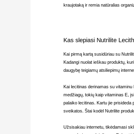
kraujotaką ir remia natūralias orga
Kas slepiasi Nutrilite Leci
Kai pirmą kartą susidūriau su Nutri
Kadangi nuolat ieškau produktų, kuri
daugybę teigiamų atsiliepimų intern
Kai lecitinas derinamas su vitaminu 
medžiagų, tokių kaip vitaminas E, įs
palaiko lecitinas. Kartu jie priside
sveikatos. Štai kodėl Nutrilite prod
Užsisakiau internetu, tikėdamasi sk