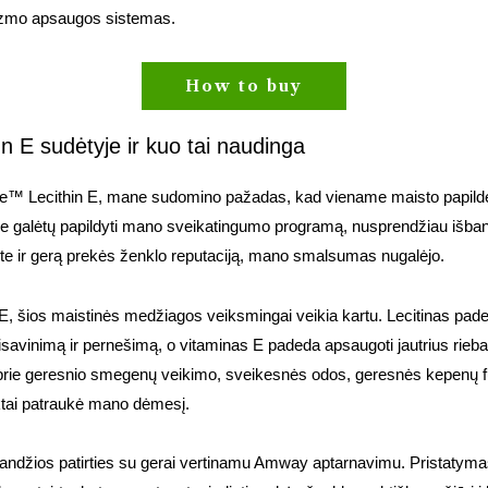
nizmo apsaugos sistemas.
How to buy
thn E sudėtyje ir kuo tai naudinga
lite™ Lecithin E, mane sudomino pažadas, kad viename maisto papilde 
e galėtų papildyti mano sveikatingumo programą, nusprendžiau išbandy
ete ir gerą prekės ženklo reputaciją, mano smalsumas nugalėjo.
E, šios maistinės medžiagos veiksmingai veikia kartu. Lecitinas padeda
isavinimą ir pernešimą, o vitaminas E padeda apsaugoti jautrius rieba
da prie geresnio smegenų veikimo, sveikesnės odos, geresnės kepenų fu
uktai patraukė mano dėmesį.
landžios patirties su gerai vertinamu Amway aptarnavimu. Pristatyma