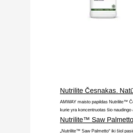
Nutrilite Česnakas. Natū
AMWAY maisto papildas Nutrilite™ Česn
kurie yra koncentruotas šio naudingo a
Nutrilite™ Saw Palmetto.
„Nutrilite™ Saw Palmetto“ iki šiol pas