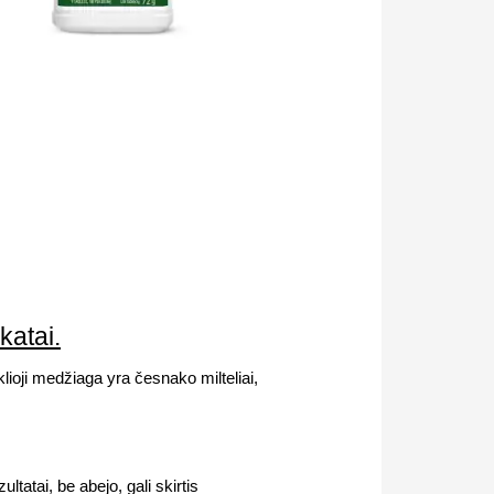
katai.
ioji medžiaga yra česnako milteliai,
tatai, be abejo, gali skirtis