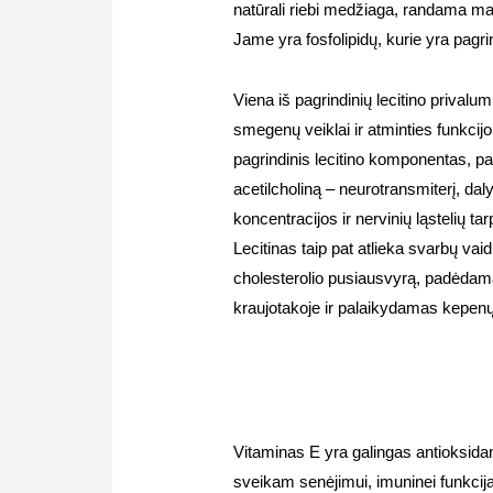
natūrali riebi medžiaga, randama ma
Jame yra fosfolipidų, kurie yra pagr
Viena iš pagrindinių lecitino privalu
smegenų veiklai ir atminties funkcijo
pagrindinis lecitino komponentas, p
acetilcholiną – neurotransmiterį, da
koncentracijos ir nervinių ląstelių t
Lecitinas taip pat atlieka svarbų vai
cholesterolio pusiausvyrą, padėdama
kraujotakoje ir palaikydamas kepenų
Vitaminas E yra galingas antioksidan
sveikam senėjimui, imuninei funkcijai