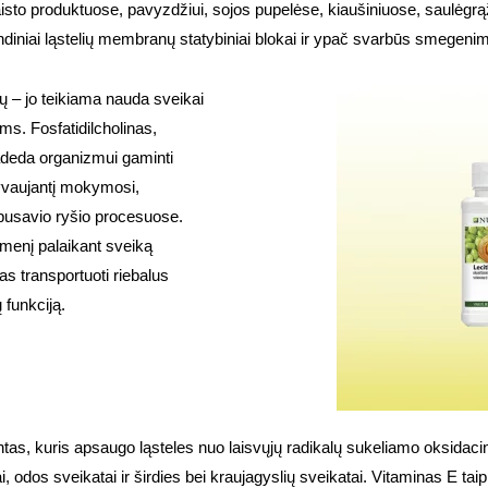
isto produktuose, pavyzdžiui, sojos pupelėse, kiaušiniuose, saulėgrą
indiniai ląstelių membranų statybiniai blokai ir ypač svarbūs smegen
mų – jo teikiama nauda sveikai
ms. Fosfatidilcholinas,
adeda organizmui gaminti
lyvaujantį mokymosi,
arpusavio ryšio procesuose.
dmenį palaikant sveiką
s transportuoti riebalus
 funkciją.
tas, kuris apsaugo ląsteles nuo laisvųjų radikalų sukeliamo oksidaci
, odos sveikatai ir širdies bei kraujagyslių sveikatai. Vitaminas E tai