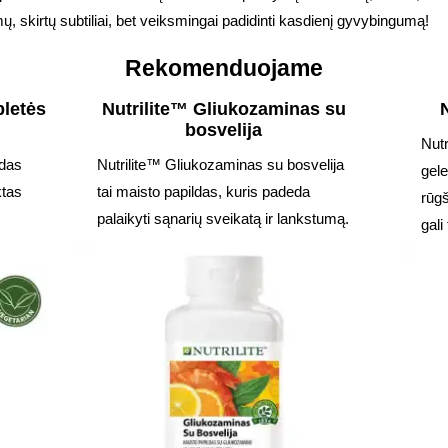
ų, skirtų subtiliai, bet veiksmingai padidinti kasdienį gyvybingumą!
Rekomenduojame
bletės
Nutrilite™ Gliukozaminas su
bosvelija
Nutr
ldas
Nutrilite™ Gliukozaminas su bosvelija
gele
ktas
tai maisto papildas, kuris padeda
rūgš
palaikyti sąnarių sveikatą ir lankstumą.
gali