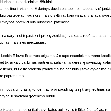
iduriant su kasdieniniais iššūkiais.
ar lecitino ir vitamino E derinys duoda pastebimos naudos, viršijančios
ilgiu pastebėjau, kad nors maisto šaltiniai, kaip visada, yra labai svar
 mitybos poreikiai bus nuosekliai patenkinti.
tina daryti net ir pasitikint prekių ženklais), viskas atrodė paprasta ir 
ti būtinas maistines medžiagas.
e™ Lecitin E buvo iš esmės teigiama. Jis tapo neatsiejama mano kasdie
et tikrai kaip patikimas partneris, palaikantis geresnę savijautą ilgal
ač tiems, kurie tik pradeda įtraukti maisto papildus į savo gyvenimo rut
imo paprastumo.
 nuovargį, prastą koncentraciją ar padidintą fizinį krūvį, lecitinas su 
itybai ir sveikam gyvenimo būdui.
priklausomai nuo unikalių sveikatos aplinkybių ir lūkesčių; tačiau, remia