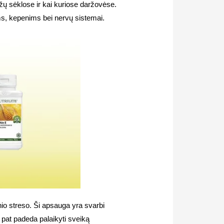
žų sėklose ir kai kuriose daržovėse.
ims, kepenims bei nervų sistemai.
nio streso. Ši apsauga yra svarbi
p pat padeda palaikyti sveiką