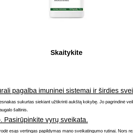
Skaitykite
rali pagalba imuninei sistemai ir širdies svei
akas sukurtas siekiant užtikrinti aukštą kokybę. Jo pagrindinė veikl
ugalo šaltinis.
 Pasirūpinkite vyrų sveikata.
irodė esąs vertingas papildymas mano sveikatingumo rutinai. Nors rezul