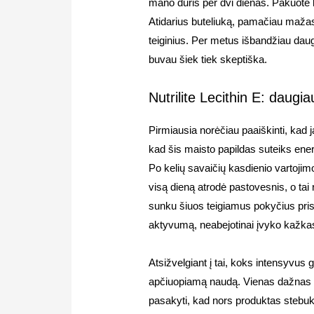
mano duris per dvi dienas. Pakuotė b
Atidarius buteliuką, pamačiau mažas,
teiginius. Per metus išbandžiau daug
buvau šiek tiek skeptiška.
Nutrilite Lecithin E: daugi
Pirmiausia norėčiau paaiškinti, kad 
kad šis maisto papildas suteiks ener
Po kelių savaičių kasdienio vartoji
visą dieną atrodė pastovesnis, o tai
sunku šiuos teigiamus pokyčius priski
aktyvumą, neabejotinai įvyko kažka
Atsižvelgiant į tai, koks intensyvus 
apčiuopiamą naudą. Vienas dažnas klau
pasakyti, kad nors produktas stebukli