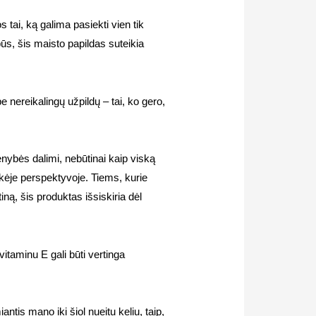
 tai, ką galima pasiekti vien tik
būs, šis maisto papildas suteikia
be nereikalingų užpildų – tai, ko gero,
nybės dalimi, nebūtinai kaip viską
aikėje perspektyvoje. Tiems, kurie
iną, šis produktas išsiskiria dėl
vitaminu E gali būti vertinga
ntis mano iki šiol nueitu keliu, taip,