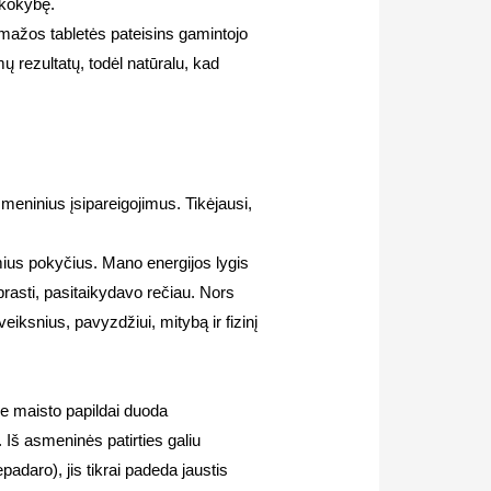
 kokybę.
 mažos tabletės pateisins gamintojo
 rezultatų, todėl natūralu, kad
meninius įsipareigojimus. Tikėjausi,
mius pokyčius. Mano energijos lygis
prasti, pasitaikydavo rečiau. Nors
eiksnius, pavyzdžiui, mitybą ir fizinį
kie maisto papildai duoda
 Iš asmeninės patirties galiu
padaro), jis tikrai padeda jaustis