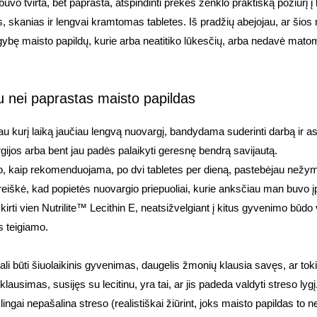
uvo tvirta, bet paprasta, atspindinti prekės ženklo praktišką požiūrį į
 skanias ir lengvai kramtomas tabletes. Iš pradžių abejojau, ar šios
ybę maisto papildų, kurie arba neatitiko lūkesčių, arba nedavė matomų
au nei paprastas maisto papildas
jau kurį laiką jaučiau lengvą nuovargį, bandydama suderinti darbą ir as
gijos arba bent jau padės palaikyti geresnę bendrą savijautą.
mo, kaip rekomenduojama, po dvi tabletes per dieną, pastebėjau nežy
 reiškė, kad popietės nuovargio priepuoliai, kurie anksčiau man buvo į
rti vien Nutrilite™ Lecithin E, neatsižvelgiant į kitus gyvenimo būdo v
s teigiamo.
gali būti šiuolaikinis gyvenimas, daugelis žmonių klausia savęs, ar to
simas, susijęs su lecitinu, yra tai, ar jis padeda valdyti streso lygį.
ngai nepašalina streso (realistiškai žiūrint, joks maisto papildas to ne