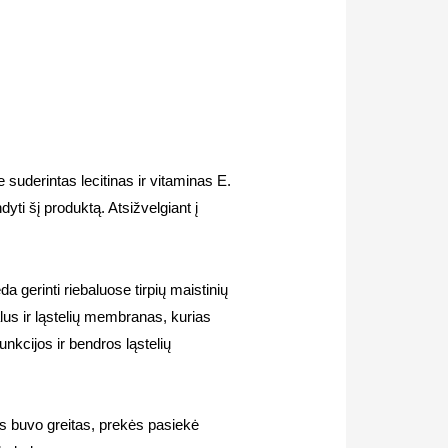
suderintas lecitinas ir vitaminas E.
ti šį produktą. Atsižvelgiant į
 gerinti riebaluose tirpių maistinių
lus ir ląstelių membranas, kurias
nkcijos ir bendros ląstelių
s buvo greitas, prekės pasiekė