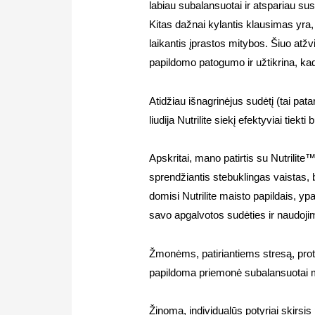
labiau subalansuotai ir atspariau sus
Kitas dažnai kylantis klausimas yra, 
laikantis įprastos mitybos. Šiuo atžv
papildomo patogumo ir užtikrina, kad
Atidžiau išnagrinėjus sudėtį (tai patar
liudija Nutrilite siekį efektyviai tiek
Apskritai, mano patirtis su Nutrilit
sprendžiantis stebuklingas vaistas, b
domisi Nutrilite maisto papildais, yp
savo apgalvotos sudėties ir naudoj
Žmonėms, patiriantiems stresą, protinį
papildoma priemonė subalansuotai m
Žinoma, individualūs potyriai skirsis 