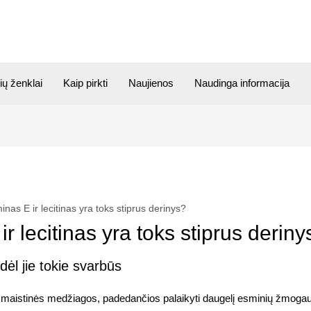
ių ženklai
Kaip pirkti
Naujienos
Naudinga informacija
inas E ir lecitinas yra toks stiprus derinys?
r lecitinas yra toks stiprus deriny
dėl jie tokie svarbūs
os maistinės medžiagos, padedančios palaikyti daugelį esminių žmogau