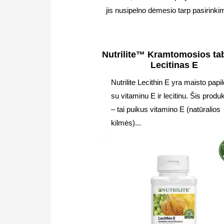
jis nusipelno dėmesio tarp pasirinkim
Nutrilite™ Kramtomosios ta
Lecitinas E
Nutrilite Lecithin E yra maisto papi
su vitaminu E ir lecitinu. Šis produ
– tai puikus vitamino E (natūralios
kilmės)...