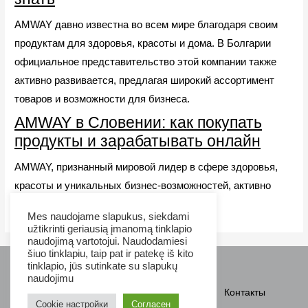
AMWAY давно известна во всем мире благодаря своим
продуктам для здоровья, красоты и дома. В Болгарии
официальное представительство этой компании также
активно развивается, предлагая широкий ассортимент
товаров и возможности для бизнеса.
AMWAY в Словении: как покупать
продукты и зарабатывать онлайн
AMWAY, признанный мировой лидер в сфере здоровья,
красоты и уникальных бизнес-возможностей, активно
работает и в Словении.
Mes naudojame slapukus, siekdami
užtikrinti geriausią įmanomą tinklapio
naudojimą vartotojui. Naudodamiesi
šiuo tinklapiu, taip pat ir patekę iš kito
tinklapio, jūs sutinkate su slapukų
Tel:
+370 656 88356
naudojimu
AMWAY продукты
Как купить
Контакты
Cookie настройки
Согласен