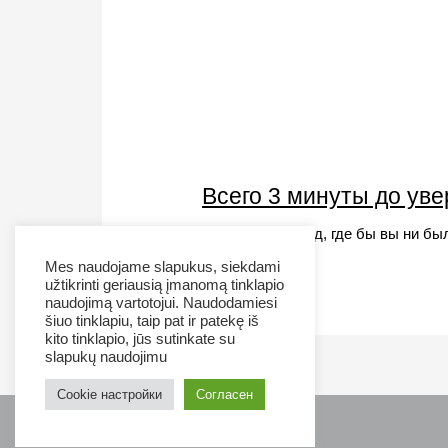
Всего 3 минуты до уве
Получайте доход, где бы вы ни бы
Mes naudojame slapukus, siekdami
užtikrinti geriausią įmanomą tinklapio
naudojimą vartotojui. Naudodamiesi
šiuo tinklapiu, taip pat ir patekę iš
kito tinklapio, jūs sutinkate su
slapukų naudojimu
Cookie настройки
Согласен
Tel:
+370 656 88356