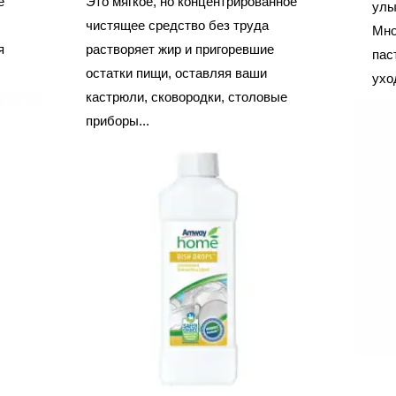
е
Это мягкое, но концентрированное
улы
чистящее средство без труда
Мно
я
растворяет жир и пригоревшие
пас
остатки пищи, оставляя ваши
уход
кастрюли, сковородки, столовые
приборы...